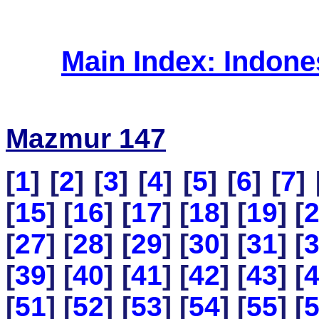
Main Index: Indon
Mazmur 147
[
1
] [
2
] [
3
] [
4
] [
5
] [
6
] [
7
] 
[
15
] [
16
] [
17
] [
18
] [
19
] [
[
27
] [
28
] [
29
] [
30
] [
31
] [
[
39
] [
40
] [
41
] [
42
] [
43
] [
[
51
] [
52
] [
53
] [
54
] [
55
] [