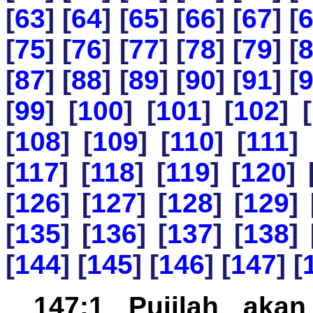
[
63
] [
64
] [
65
] [
66
] [
67
] [
[
75
] [
76
] [
77
] [
78
] [
79
] [
[
87
] [
88
] [
89
] [
90
] [
91
] [
[
99
] [
100
] [
101
] [
102
] [
[
108
] [
109
] [
110
] [
111
] 
[
117
] [
118
] [
119
] [
120
] 
[
126
] [
127
] [
128
] [
129
] 
[
135
] [
136
] [
137
] [
138
] 
[
144
] [
145
] [
146
] [
147
] [
147:1 Pujilah akan