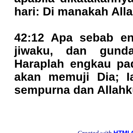
hari: Di manakah Al
42:12 Apa sebab en
jiwaku, dan gund
Haraplah engkau pad
akan memuji Dia; I
sempurna dan Allahk
Created with
HTMLC