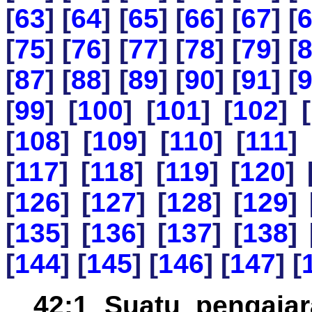
[
63
] [
64
] [
65
] [
66
] [
67
] [
[
75
] [
76
] [
77
] [
78
] [
79
] [
[
87
] [
88
] [
89
] [
90
] [
91
] [
[
99
] [
100
] [
101
] [
102
] [
[
108
] [
109
] [
110
] [
111
] 
[
117
] [
118
] [
119
] [
120
] 
[
126
] [
127
] [
128
] [
129
] 
[
135
] [
136
] [
137
] [
138
] 
[
144
] [
145
] [
146
] [
147
] [
42:1 Suatu pengajar