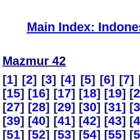
Main Index: Indon
Mazmur 42
[
1
] [
2
] [
3
] [
4
] [
5
] [
6
] [
7
] 
[
15
] [
16
] [
17
] [
18
] [
19
] [
[
27
] [
28
] [
29
] [
30
] [
31
] [
[
39
] [
40
] [
41
] [
42
] [
43
] [
[
51
] [
52
] [
53
] [
54
] [
55
] [