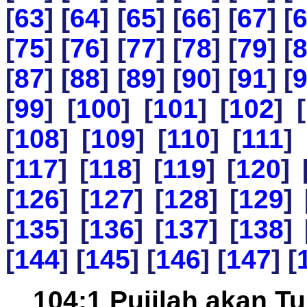
[
63
] [
64
] [
65
] [
66
] [
67
] [
[
75
] [
76
] [
77
] [
78
] [
79
] [
[
87
] [
88
] [
89
] [
90
] [
91
] [
[
99
] [
100
] [
101
] [
102
] [
[
108
] [
109
] [
110
] [
111
] 
[
117
] [
118
] [
119
] [
120
] 
[
126
] [
127
] [
128
] [
129
] 
[
135
] [
136
] [
137
] [
138
] 
[
144
] [
145
] [
146
] [
147
] [
104:1 Pujilah akan Tu