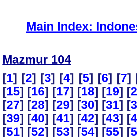
Main Index: Indon
Mazmur 104
[
1
] [
2
] [
3
] [
4
] [
5
] [
6
] [
7
] 
[
15
] [
16
] [
17
] [
18
] [
19
] [
[
27
] [
28
] [
29
] [
30
] [
31
] [
[
39
] [
40
] [
41
] [
42
] [
43
] [
[
51
] [
52
] [
53
] [
54
] [
55
] [