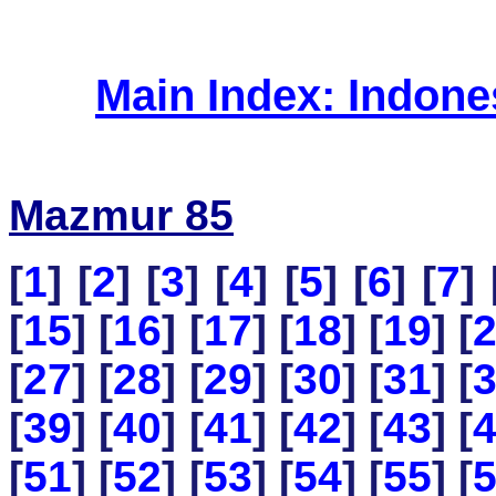
Main Index: Indon
Mazmur 85
[
1
] [
2
] [
3
] [
4
] [
5
] [
6
] [
7
] 
[
15
] [
16
] [
17
] [
18
] [
19
] [
[
27
] [
28
] [
29
] [
30
] [
31
] [
[
39
] [
40
] [
41
] [
42
] [
43
] [
[
51
] [
52
] [
53
] [
54
] [
55
] [