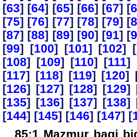
[
63
] [
64
] [
65
] [
66
] [
67
] [
[
75
] [
76
] [
77
] [
78
] [
79
] [
[
87
] [
88
] [
89
] [
90
] [
91
] [
[
99
] [
100
] [
101
] [
102
] [
[
108
] [
109
] [
110
] [
111
] 
[
117
] [
118
] [
119
] [
120
] 
[
126
] [
127
] [
128
] [
129
] 
[
135
] [
136
] [
137
] [
138
] 
[
144
] [
145
] [
146
] [
147
] [
85:1 Mazmur bagi bi