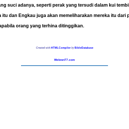
ng suci adanya, seperti perak yang tersudi dalam kui tembik
itu dan Engkau juga akan memeliharakan mereka itu dari 
g apabila orang yang terhina ditinggikan.
Created with
HTMLCompiler
by
BibleDatabase
Webnet77.com