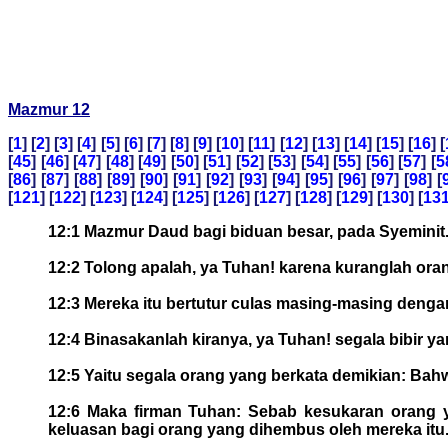
Mazmur 12
[
1
] [
2
] [
3
] [
4
] [
5
] [
6
] [
7
] [
8
] [
9
] [
10
] [
11
] [
12
] [
13
] [
14
] [
15
] [
16
] [
[
45
] [
46
] [
47
] [
48
] [
49
] [
50
] [
51
] [
52
] [
53
] [
54
] [
55
] [
56
] [
57
] [
5
[
86
] [
87
] [
88
] [
89
] [
90
] [
91
] [
92
] [
93
] [
94
] [
95
] [
96
] [
97
] [
98
] [
[
121
] [
122
] [
123
] [
124
] [
125
] [
126
] [
127
] [
128
] [
129
] [
130
] [
13
12:1 Mazmur Daud bagi biduan besar, pada Syeminit
12:2 Tolong apalah, ya Tuhan! karena kuranglah ora
12:3 Mereka itu bertutur culas masing-masing deng
12:4 Binasakanlah kiranya, ya Tuhan! segala bibir
12:5 Yaitu segala orang yang berkata demikian: Bah
12:6 Maka firman Tuhan: Sebab kesukaran orang 
keluasan bagi orang yang dihembus oleh mereka itu