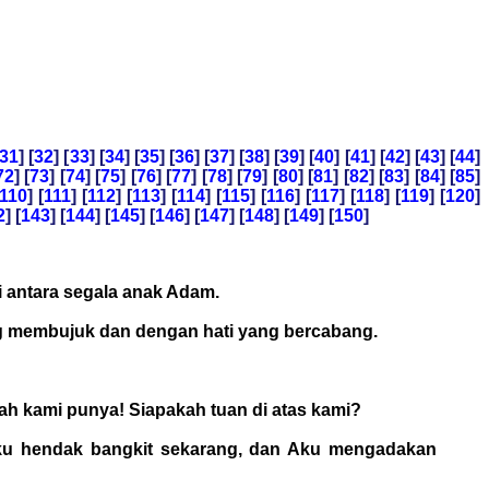
31
] [
32
] [
33
] [
34
] [
35
] [
36
] [
37
] [
38
] [
39
] [
40
] [
41
] [
42
] [
43
] [
44
]
72
] [
73
] [
74
] [
75
] [
76
] [
77
] [
78
] [
79
] [
80
] [
81
] [
82
] [
83
] [
84
] [
85
]
110
] [
111
] [
112
] [
113
] [
114
] [
115
] [
116
] [
117
] [
118
] [
119
] [
120
]
2
] [
143
] [
144
] [
145
] [
146
] [
147
] [
148
] [
149
] [
150
]
i antara segala anak Adam.
ng membujuk dan dengan hati yang bercabang.
lah kami punya! Siapakah tuan di atas kami?
Aku hendak bangkit sekarang, dan Aku mengadakan