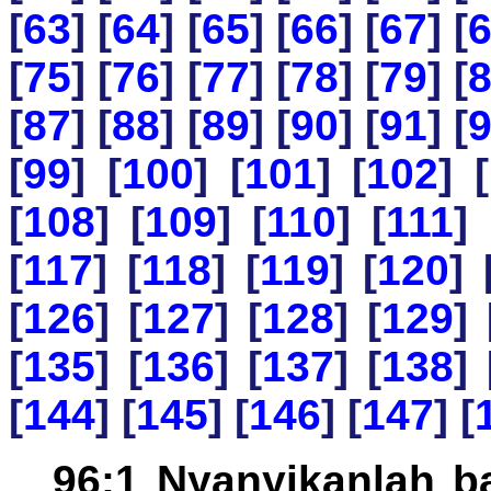
[
63
] [
64
] [
65
] [
66
] [
67
] [
[
75
] [
76
] [
77
] [
78
] [
79
] [
[
87
] [
88
] [
89
] [
90
] [
91
] [
[
99
] [
100
] [
101
] [
102
] [
[
108
] [
109
] [
110
] [
111
] 
[
117
] [
118
] [
119
] [
120
] 
[
126
] [
127
] [
128
] [
129
] 
[
135
] [
136
] [
137
] [
138
] 
[
144
] [
145
] [
146
] [
147
] [
96:1 Nyanyikanlah b