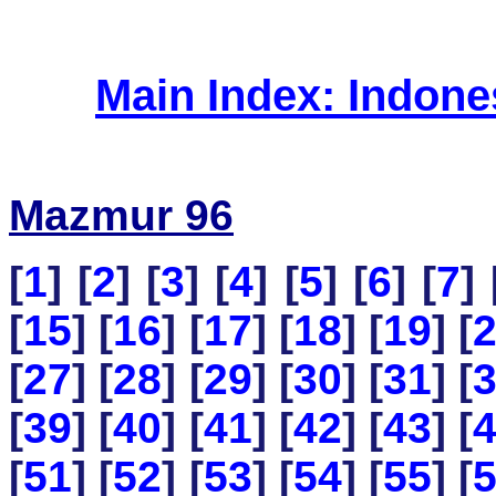
Main Index: Indon
Mazmur 96
[
1
] [
2
] [
3
] [
4
] [
5
] [
6
] [
7
] 
[
15
] [
16
] [
17
] [
18
] [
19
] [
[
27
] [
28
] [
29
] [
30
] [
31
] [
[
39
] [
40
] [
41
] [
42
] [
43
] [
[
51
] [
52
] [
53
] [
54
] [
55
] [