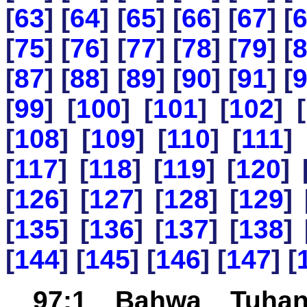
[
63
] [
64
] [
65
] [
66
] [
67
] [
[
75
] [
76
] [
77
] [
78
] [
79
] [
[
87
] [
88
] [
89
] [
90
] [
91
] [
[
99
] [
100
] [
101
] [
102
] [
[
108
] [
109
] [
110
] [
111
] 
[
117
] [
118
] [
119
] [
120
] 
[
126
] [
127
] [
128
] [
129
] 
[
135
] [
136
] [
137
] [
138
] 
[
144
] [
145
] [
146
] [
147
] [
97:1 Bahwa Tuha