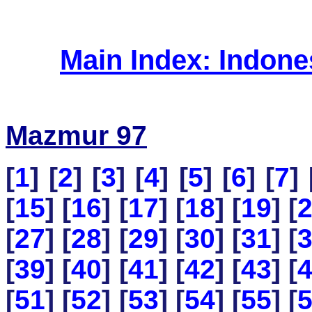
Main Index: Indon
Mazmur 97
[
1
] [
2
] [
3
] [
4
] [
5
] [
6
] [
7
] 
[
15
] [
16
] [
17
] [
18
] [
19
] [
[
27
] [
28
] [
29
] [
30
] [
31
] [
[
39
] [
40
] [
41
] [
42
] [
43
] [
[
51
] [
52
] [
53
] [
54
] [
55
] [