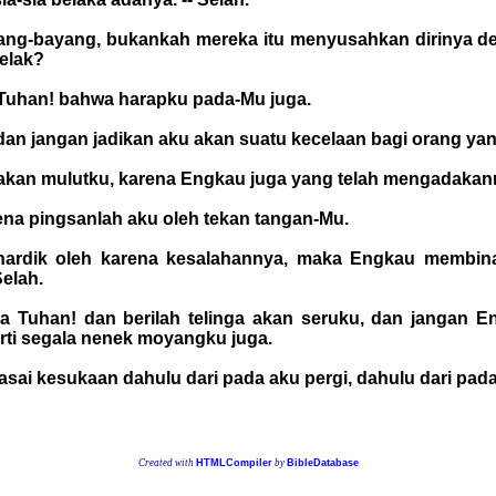
bayang-bayang, bukankah mereka itu menyusahkan dirinya
kelak?
 Tuhan! bahwa harapku pada-Mu juga.
dan jangan jadikan aku akan suatu kecelaan bagi orang yan
kakan mulutku, karena Engkau juga yang telah mengadakan
rena pingsanlah aku oleh tekan tangan-Mu.
hardik oleh karena kesalahannya, maka Engkau membina
Selah.
a Tuhan! dan berilah telinga akan seruku, dan jangan 
ti segala nenek moyangku juga.
rasai kesukaan dahulu dari pada aku pergi, dahulu dari pad
Created with
HTMLCompiler
by
BibleDatabase