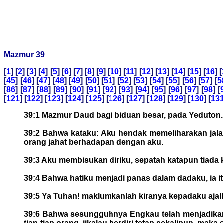
Mazmur 39
[
1
] [
2
] [
3
] [
4
] [
5
] [
6
] [
7
] [
8
] [
9
] [
10
] [
11
] [
12
] [
13
] [
14
] [
15
] [
16
] [
[
45
] [
46
] [
47
] [
48
] [
49
] [
50
] [
51
] [
52
] [
53
] [
54
] [
55
] [
56
] [
57
] [
5
[
86
] [
87
] [
88
] [
89
] [
90
] [
91
] [
92
] [
93
] [
94
] [
95
] [
96
] [
97
] [
98
] [
[
121
] [
122
] [
123
] [
124
] [
125
] [
126
] [
127
] [
128
] [
129
] [
130
] [
13
39:1 Mazmur Daud bagi biduan besar, pada Yeduton.
39:2 Bahwa kataku: Aku hendak memeliharakan jal
orang jahat berhadapan dengan aku.
39:3 Aku membisukan diriku, sepatah katapun tiada 
39:4 Bahwa hatiku menjadi panas dalam dadaku, ia i
39:5 Ya Tuhan! maklumkanlah kiranya kepadaku aja
39:6 Bahwa sesungguhnya Engkau telah menjadikan 
tiap-tiap orang, jikalau berdiri tetap sekalipun, maka 