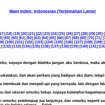
Main Index: Indonesian (Terjemahan Lama)
17
] [
18
] [
19
] [
20
] [
21
] [
22
] [
23
] [
24
] [
25
] [
26
] [
27
] [
28
] [
29
] [
30
] [
8
] [
59
] [
60
] [
61
] [
62
] [
63
] [
64
] [
65
] [
66
] [
67
] [
68
] [
69
] [
70
] [
71
] [
99
] [
100
] [
101
] [
102
] [
103
] [
104
] [
105
] [
106
] [
107
] [
108
] [
109
] [
1
] [
132
] [
133
] [
134
] [
135
] [
136
] [
137
] [
138
] [
139
] [
140
] [
141
] [
14
anku, supaya dengan lidahku jangan aku berdosa, maka 
kukatakan, dan akan perkara yang baikpun aku diam, tetap
tu membuak dan menjadi api yang bernyala; lalu dengan lid
lku dan ukuran umurku hidup, supaya kuketahui bagaimana
umurku setelempap jua lanjutnya, dan umurku seperti sa
sia-sia belaka adanya. -- Selah.