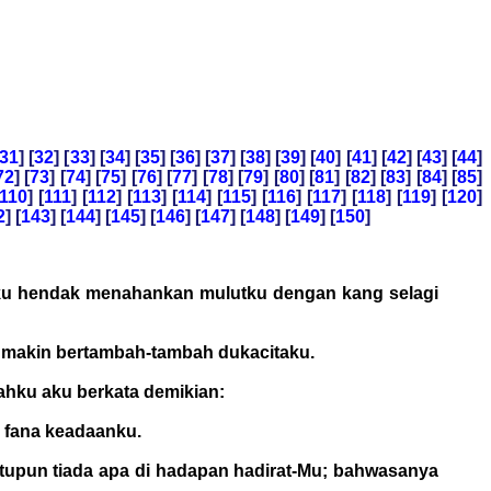
31
] [
32
] [
33
] [
34
] [
35
] [
36
] [
37
] [
38
] [
39
] [
40
] [
41
] [
42
] [
43
] [
44
]
72
] [
73
] [
74
] [
75
] [
76
] [
77
] [
78
] [
79
] [
80
] [
81
] [
82
] [
83
] [
84
] [
85
]
110
] [
111
] [
112
] [
113
] [
114
] [
115
] [
116
] [
117
] [
118
] [
119
] [
120
]
2
] [
143
] [
144
] [
145
] [
146
] [
147
] [
148
] [
149
] [
150
]
aku hendak menahankan mulutku dengan kang selagi
i makin bertambah-tambah dukacitaku.
ahku aku berkata demikian:
 fana keadaanku.
tupun tiada apa di hadapan hadirat-Mu; bahwasanya