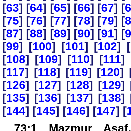
[
63
] [
64
] [
65
] [
66
] [
67
] [
[
75
] [
76
] [
77
] [
78
] [
79
] [
[
87
] [
88
] [
89
] [
90
] [
91
] [
[
99
] [
100
] [
101
] [
102
] [
[
108
] [
109
] [
110
] [
111
] 
[
117
] [
118
] [
119
] [
120
] 
[
126
] [
127
] [
128
] [
129
] 
[
135
] [
136
] [
137
] [
138
] 
[
144
] [
145
] [
146
] [
147
] [
73:1 Mazmur Asaf