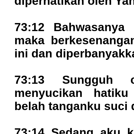
diperhatikan oleh Ya
73:12 Bahwasanya o
maka berkesenangan
ini dan diperbanyakk
73:13 Sungguh 
menyucikan hatik
belah tanganku suci 
73:14 Sedang aku k