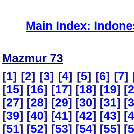
Main Index: Indon
Mazmur 73
[
1
] [
2
] [
3
] [
4
] [
5
] [
6
] [
7
] 
[
15
] [
16
] [
17
] [
18
] [
19
] [
[
27
] [
28
] [
29
] [
30
] [
31
] [
[
39
] [
40
] [
41
] [
42
] [
43
] [
[
51
] [
52
] [
53
] [
54
] [
55
] [