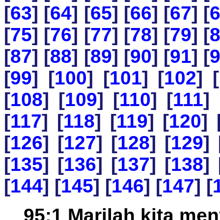
[
63
] [
64
] [
65
] [
66
] [
67
] [
[
75
] [
76
] [
77
] [
78
] [
79
] [
[
87
] [
88
] [
89
] [
90
] [
91
] [
[
99
] [
100
] [
101
] [
102
] [
[
108
] [
109
] [
110
] [
111
] 
[
117
] [
118
] [
119
] [
120
] 
[
126
] [
127
] [
128
] [
129
] 
[
135
] [
136
] [
137
] [
138
] 
[
144
] [
145
] [
146
] [
147
] [
95:1 Marilah kita me