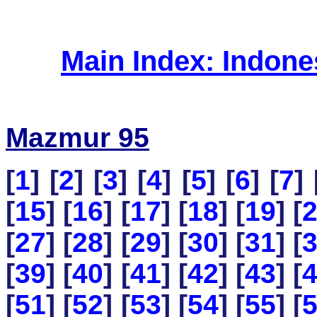
Main Index: Indon
Mazmur 95
[
1
] [
2
] [
3
] [
4
] [
5
] [
6
] [
7
] 
[
15
] [
16
] [
17
] [
18
] [
19
] [
[
27
] [
28
] [
29
] [
30
] [
31
] [
[
39
] [
40
] [
41
] [
42
] [
43
] [
[
51
] [
52
] [
53
] [
54
] [
55
] [