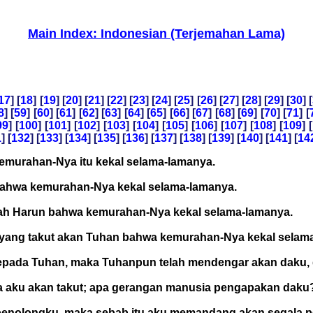
Main Index: Indonesian (Terjemahan Lama)
17
] [
18
] [
19
] [
20
] [
21
] [
22
] [
23
] [
24
] [
25
] [
26
] [
27
] [
28
] [
29
] [
30
] [
8
] [
59
] [
60
] [
61
] [
62
] [
63
] [
64
] [
65
] [
66
] [
67
] [
68
] [
69
] [
70
] [
71
] [
99
] [
100
] [
101
] [
102
] [
103
] [
104
] [
105
] [
106
] [
107
] [
108
] [
109
] [
1
] [
132
] [
133
] [
134
] [
135
] [
136
] [
137
] [
138
] [
139
] [
140
] [
141
] [
14
 kemurahan-Nya itu kekal selama-lamanya.
l bahwa kemurahan-Nya kekal selama-lamanya.
umah Harun bahwa kemurahan-Nya kekal selama-lamanya.
g yang takut akan Tuhan bahwa kemurahan-Nya kekal selam
kepada Tuhan, maka Tuhanpun telah mendengar akan daku, 
da aku akan takut; apa gerangan manusia pengapakan daku
a penolongku, maka sebab itu aku memandang akan segala 