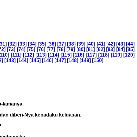
31
] [
32
] [
33
] [
34
] [
35
] [
36
] [
37
] [
38
] [
39
] [
40
] [
41
] [
42
] [
43
] [
44
]
72
] [
73
] [
74
] [
75
] [
76
] [
77
] [
78
] [
79
] [
80
] [
81
] [
82
] [
83
] [
84
] [
85
]
110
] [
111
] [
112
] [
113
] [
114
] [
115
] [
116
] [
117
] [
118
] [
119
] [
120
]
2
] [
143
] [
144
] [
145
] [
146
] [
147
] [
148
] [
149
] [
150
]
a-lamanya.
dan diberi-Nya kepadaku keluasan.
?
pembenciku.