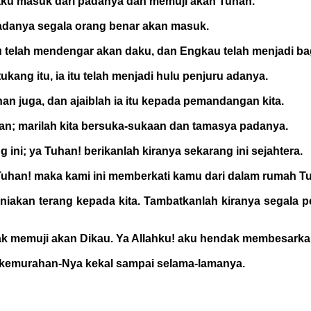
 aku masuk dari padanya dan memuji akan Tuhan.
padanya segala orang benar akan masuk.
telah mendengar akan daku, dan Engkau telah menjadi ba
kang itu, ia itu telah menjadi hulu penjuru adanya.
uhan juga, dan ajaiblah ia itu kepada pemandangan kita.
han; marilah kita bersuka-sukaan dan tamasya padanya.
ini; ya Tuhan! berikanlah kiranya sekarang ini sejahtera.
Tuhan! maka kami ini memberkati kamu dari dalam rumah T
niakan terang kepada kita. Tambatkanlah kiranya segala p
ak memuji akan Dikau. Ya Allahku! aku hendak membesarka
na kemurahan-Nya kekal sampai selama-lamanya.