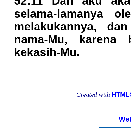
52:11 Dan aku ak
selama-lamanya ol
melakukannya, da
nama-Mu, karena b
kekasih-Mu.
Created with
HTMLC
Web