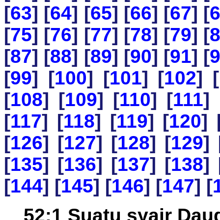
[
63
] [
64
] [
65
] [
66
] [
67
] [
[
75
] [
76
] [
77
] [
78
] [
79
] [
[
87
] [
88
] [
89
] [
90
] [
91
] [
[
99
] [
100
] [
101
] [
102
] [
[
108
] [
109
] [
110
] [
111
] 
[
117
] [
118
] [
119
] [
120
] 
[
126
] [
127
] [
128
] [
129
] 
[
135
] [
136
] [
137
] [
138
] 
[
144
] [
145
] [
146
] [
147
] [
52:1 Suatu syair Dau