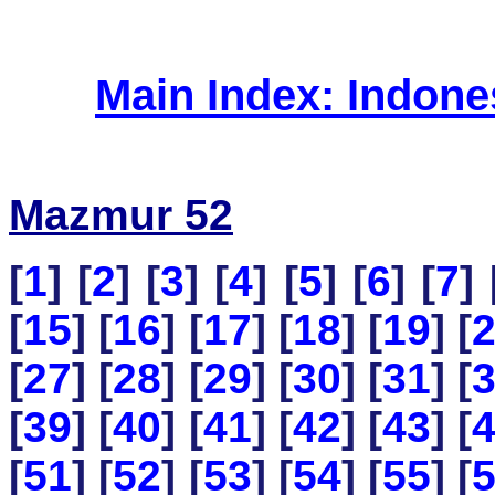
Main Index: Indon
Mazmur 52
[
1
] [
2
] [
3
] [
4
] [
5
] [
6
] [
7
] 
[
15
] [
16
] [
17
] [
18
] [
19
] [
[
27
] [
28
] [
29
] [
30
] [
31
] [
[
39
] [
40
] [
41
] [
42
] [
43
] [
[
51
] [
52
] [
53
] [
54
] [
55
] [