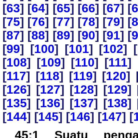
[
63
] [
64
] [
65
] [
66
] [
67
] [
[
75
] [
76
] [
77
] [
78
] [
79
] [
[
87
] [
88
] [
89
] [
90
] [
91
] [
[
99
] [
100
] [
101
] [
102
] [
[
108
] [
109
] [
110
] [
111
] 
[
117
] [
118
] [
119
] [
120
] 
[
126
] [
127
] [
128
] [
129
] 
[
135
] [
136
] [
137
] [
138
] 
[
144
] [
145
] [
146
] [
147
] [
45:1 Suatu penga