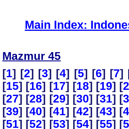
Main Index: Indon
Mazmur 45
[
1
] [
2
] [
3
] [
4
] [
5
] [
6
] [
7
] 
[
15
] [
16
] [
17
] [
18
] [
19
] [
[
27
] [
28
] [
29
] [
30
] [
31
] [
[
39
] [
40
] [
41
] [
42
] [
43
] [
[
51
] [
52
] [
53
] [
54
] [
55
] [