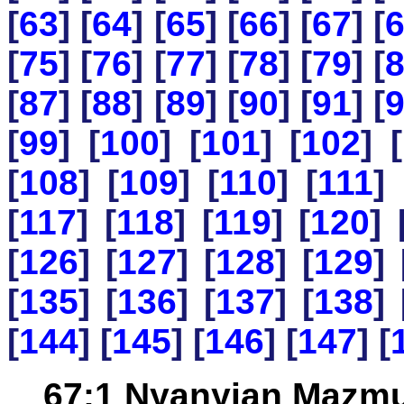
[
63
] [
64
] [
65
] [
66
] [
67
] [
[
75
] [
76
] [
77
] [
78
] [
79
] [
[
87
] [
88
] [
89
] [
90
] [
91
] [
[
99
] [
100
] [
101
] [
102
] [
[
108
] [
109
] [
110
] [
111
] 
[
117
] [
118
] [
119
] [
120
] 
[
126
] [
127
] [
128
] [
129
] 
[
135
] [
136
] [
137
] [
138
] 
[
144
] [
145
] [
146
] [
147
] [
67:1 Nyanyian Mazmu