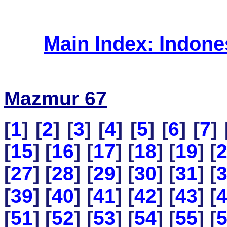
Main Index: Indon
Mazmur 67
[
1
] [
2
] [
3
] [
4
] [
5
] [
6
] [
7
] 
[
15
] [
16
] [
17
] [
18
] [
19
] [
[
27
] [
28
] [
29
] [
30
] [
31
] [
[
39
] [
40
] [
41
] [
42
] [
43
] [
[
51
] [
52
] [
53
] [
54
] [
55
] [