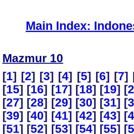
Main Index: Indon
Mazmur 10
[
1
] [
2
] [
3
] [
4
] [
5
] [
6
] [
7
] 
[
15
] [
16
] [
17
] [
18
] [
19
] [
[
27
] [
28
] [
29
] [
30
] [
31
] [
[
39
] [
40
] [
41
] [
42
] [
43
] [
[
51
] [
52
] [
53
] [
54
] [
55
] [