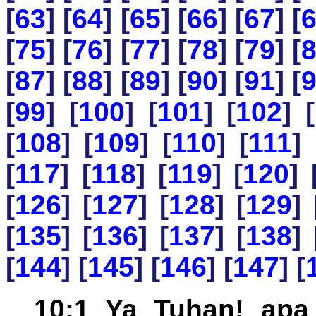
[
63
] [
64
] [
65
] [
66
] [
67
] [
[
75
] [
76
] [
77
] [
78
] [
79
] [
[
87
] [
88
] [
89
] [
90
] [
91
] [
[
99
] [
100
] [
101
] [
102
] [
[
108
] [
109
] [
110
] [
111
] 
[
117
] [
118
] [
119
] [
120
] 
[
126
] [
127
] [
128
] [
129
] 
[
135
] [
136
] [
137
] [
138
] 
[
144
] [
145
] [
146
] [
147
] [
10:1 Ya Tuhan! ap