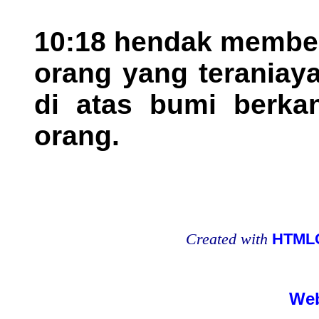
10:18 hendak memben
orang yang teraniay
di atas bumi berka
orang.
Created with
HTMLC
Web