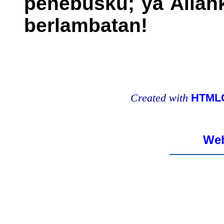
penebusku; ya Allah
berlambatan!
Created with
HTMLC
Web