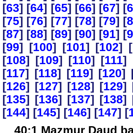
[
63
] [
64
] [
65
] [
66
] [
67
] [
[
75
] [
76
] [
77
] [
78
] [
79
] [
[
87
] [
88
] [
89
] [
90
] [
91
] [
[
99
] [
100
] [
101
] [
102
] [
[
108
] [
109
] [
110
] [
111
] 
[
117
] [
118
] [
119
] [
120
] 
[
126
] [
127
] [
128
] [
129
] 
[
135
] [
136
] [
137
] [
138
] 
[
144
] [
145
] [
146
] [
147
] [
40:1 Mazmur Daud ba