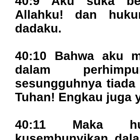
40:9 Aku suka be
Allahku! dan huk
dadaku.
40:10 Bahwa aku m
dalam perhimp
sesungguhnya tiada 
Tuhan! Engkau juga 
40:11 Maka huk
kusembunyikan dala