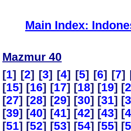
Main Index: Indon
Mazmur 40
[
1
] [
2
] [
3
] [
4
] [
5
] [
6
] [
7
] 
[
15
] [
16
] [
17
] [
18
] [
19
] [
[
27
] [
28
] [
29
] [
30
] [
31
] [
[
39
] [
40
] [
41
] [
42
] [
43
] [
[
51
] [
52
] [
53
] [
54
] [
55
] [