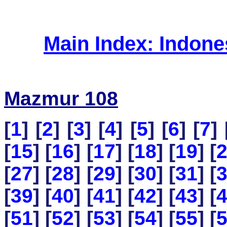
Main Index: Indon
Mazmur 108
[
1
] [
2
] [
3
] [
4
] [
5
] [
6
] [
7
] 
[
15
] [
16
] [
17
] [
18
] [
19
] [
[
27
] [
28
] [
29
] [
30
] [
31
] [
[
39
] [
40
] [
41
] [
42
] [
43
] [
[
51
] [
52
] [
53
] [
54
] [
55
] [