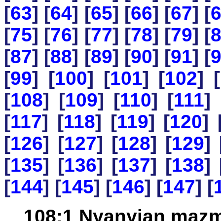
[
63
] [
64
] [
65
] [
66
] [
67
] [
[
75
] [
76
] [
77
] [
78
] [
79
] [
[
87
] [
88
] [
89
] [
90
] [
91
] [
[
99
] [
100
] [
101
] [
102
] [
[
108
] [
109
] [
110
] [
111
] 
[
117
] [
118
] [
119
] [
120
] 
[
126
] [
127
] [
128
] [
129
] 
[
135
] [
136
] [
137
] [
138
] 
[
144
] [
145
] [
146
] [
147
] [
108:1 Nyanyian maz