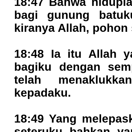
18:47 Bahwa hidupla
bagi gunung batuku
kiranya Allah, pohon
18:48 Ia itu Allah 
bagiku dengan sem
telah menaklukk
kepadaku.
18:49 Yang melepask
seteruku, bahkan, y