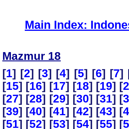
Main Index: Indon
Mazmur 18
[
1
] [
2
] [
3
] [
4
] [
5
] [
6
] [
7
] 
[
15
] [
16
] [
17
] [
18
] [
19
] [
[
27
] [
28
] [
29
] [
30
] [
31
] [
[
39
] [
40
] [
41
] [
42
] [
43
] [
[
51
] [
52
] [
53
] [
54
] [
55
] [