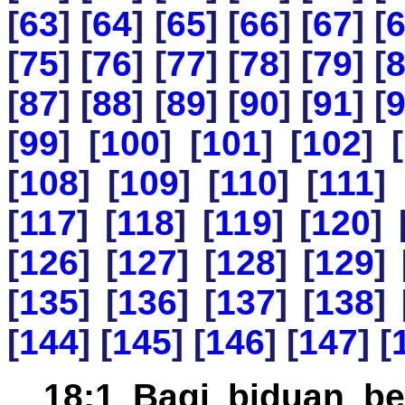
[
63
] [
64
] [
65
] [
66
] [
67
] [
[
75
] [
76
] [
77
] [
78
] [
79
] [
[
87
] [
88
] [
89
] [
90
] [
91
] [
[
99
] [
100
] [
101
] [
102
] [
[
108
] [
109
] [
110
] [
111
] 
[
117
] [
118
] [
119
] [
120
] 
[
126
] [
127
] [
128
] [
129
] 
[
135
] [
136
] [
137
] [
138
] 
[
144
] [
145
] [
146
] [
147
] [
18:1 Bagi biduan b