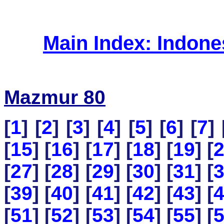
Main Index: Indon
Mazmur 80
[
1
] [
2
] [
3
] [
4
] [
5
] [
6
] [
7
] 
[
15
] [
16
] [
17
] [
18
] [
19
] [
[
27
] [
28
] [
29
] [
30
] [
31
] [
[
39
] [
40
] [
41
] [
42
] [
43
] [
[
51
] [
52
] [
53
] [
54
] [
55
] [