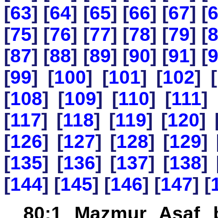
[
63
] [
64
] [
65
] [
66
] [
67
] [
[
75
] [
76
] [
77
] [
78
] [
79
] [
[
87
] [
88
] [
89
] [
90
] [
91
] [
[
99
] [
100
] [
101
] [
102
] [
[
108
] [
109
] [
110
] [
111
] 
[
117
] [
118
] [
119
] [
120
] 
[
126
] [
127
] [
128
] [
129
] 
[
135
] [
136
] [
137
] [
138
] 
[
144
] [
145
] [
146
] [
147
] [
80:1 Mazmur Asaf b