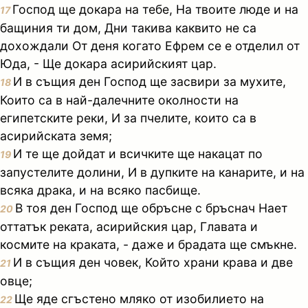
Господ ще докара на тебе, На твоите люде и на
17
бащиния ти дом, Дни такива каквито не са
дохождали От деня когато Ефрем се е отделил от
Юда, - Ще докара асирийският цар.
И в същия ден Господ ще засвири за мухите,
18
Които са в най-далечните околности на
египетските реки, И за пчелите, които са в
асирийската земя;
И те ще дойдат и всичките ще накацат по
19
запустелите долини, И в дупките на канарите, и на
всяка драка, и на всяко пасбище.
В тоя ден Господ ще обръсне с бръснач Нает
20
оттатък реката, асирийския цар, Главата и
космите на краката, - даже и брадата ще смъкне.
И в същия ден човек, Който храни крава и две
21
овце;
Ще яде сгъстено мляко от изобилието на
22