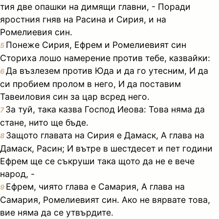
тия две опашки на димящи главни, - Поради
яростния гняв на Расина и Сирия, и на
Ромелиевия син.
Понеже Сирия, Ефрем и Ромелиевият син
5
Сториха лошо намерение против тебе, казвайки:
Да възлезем против Юда и да го утесним, И да
6
си пробием пролом в него, И да поставим
Тавеиловия син за цар всред него.
За туй, така казва Господ Иеова: Това няма да
7
стане, нито ще бъде.
Защото главата на Сирия е Дамаск, А глава на
8
Дамаск, Расин; И вътре в шестдесет и пет години
Ефрем ще се съкруши така щото да не е вече
народ, -
Ефрем, чиято глава е Самария, А глава на
9
Самария, Ромелиевият син. Ако не вярвате това,
вие няма да се утвърдите.