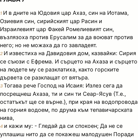
И в дните на Юдовия цар Ахаз, син на Иотама,
1
Озиевия син, сирийският цар Расин и
Израилевият цар Факей Ромелиевият син,
възлязоха против Ерусалим за да воюват против
него; но не можаха да го завладеят.
И известиха на Давидовия дом, казвайки: Сирия
2
се съюзи с Ефрема. И сърцето на Ахаза и сърцето
на людете му се разклатиха, както горските
дървета се разклащат от вятъра.
Тогава рече Господ на Исаия: Излез сега да
3
посрещнеш Ахаза, ти и син ти Сеар-Ясув {Т.е.,
остатъкът ще се върне.}, при края на водопровода
на горния водоем, по друма към тепавичарската
нива,
и кажи му: - Гледай да си спокоен; Да не се
4
уплашиш нито да се покажеш малодушен Поради