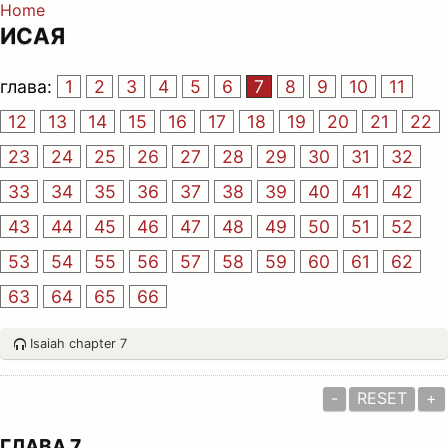
Home
ИСАЯ
глава:
1
2
3
4
5
6
7
8
9
10
11
12
13
14
15
16
17
18
19
20
21
22
23
24
25
26
27
28
29
30
31
32
33
34
35
36
37
38
39
40
41
42
43
44
45
46
47
48
49
50
51
52
53
54
55
56
57
58
59
60
61
62
63
64
65
66
Isaiah chapter 7
-
RESET
+
ГЛАВА 7