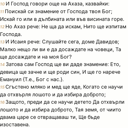
И Господ говори още на Ахаза, казвайки:
10
Поискай си знамение от Господа твоя Бог;
11
Искай го или в дълбината или във висината горе.
Но Ахаз рече: Не ща да искам, Нито ще изпитам
12
Господа.
И Исаия рече: Слушайте сега, доме Давидов;
13
Малко нещо ли ви е да досаждате на човеци, Та
ще досаждате и на моя Бог?
Затова сам Господ ще ви даде знамение: Ето,
14
девица ще зачне и ще роди син, И ще го нарече
Емануил {Т.е., Бог с нас.}.
Сгъстено мляко и мед ще яде, Когато се научи
15
да отхвърля лошото и да избира доброто;
Защото, преди да се научи детето Да отхвърли
16
лошото и да избира доброто, Тая земя, от чиито
двама царе се отвращаваш ти, Ще бъде
изоставена.