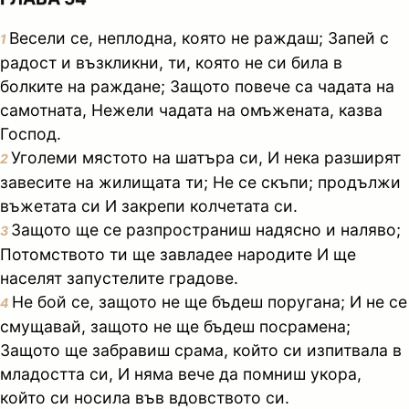
Весели се, неплодна, която не раждаш; Запей с
1
радост и възкликни, ти, която не си била в
болките на раждане; Защото повече са чадата на
самотната, Нежели чадата на омъжената, казва
Господ.
Уголеми мястото на шатъра си, И нека разширят
2
завесите на жилищата ти; Не се скъпи; продължи
въжетата си И закрепи колчетата си.
Защото ще се разпространиш надясно и наляво;
3
Потомството ти ще завладее народите И ще
населят запустелите градове.
Не бой се, защото не ще бъдеш поругана; И не се
4
смущавай, защото не ще бъдеш посрамена;
Защото ще забравиш срама, който си изпитвала в
младостта си, И няма вече да помниш укора,
който си носила във вдовството си.