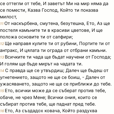
се оттегли от тебе, И заветът Ми на мир няма да
се помести, Казва Господ, Който ти показва
милост,
От наскърбена, смутена, безутешна, Ето, Аз ще
11
постеля камъните ти в красиви цветове, И ще
положа основите ти от сапфири;
Ще направя кулите ти от рубини, Портите ти от
12
антракс, И цялата ти ограда от отбрани камъни.
Всичките ти чада ще бъдат научени от Господа;
13
И голям ще бъде мирът на чадата ти.
С правда ще се утвърдиш; Далеч ще бъдеш от
14
угнетението, защото не ще се боиш, - Далеч от
ужасяването, защото не ще се приближи до тебе.
Ето, всички може да се съберат против тебе,
15
обаче, не чрез Мене; Всички ония, които се
събират против тебе, ще паднат пред тебе.
Ето, Аз създадох ковача, Който раздухва
16