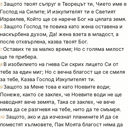
Защото твоят съпруг е Творецът ти, Чието име е
5
Господ на Силите; И изкупителят ти е Светият
Израилев, Който ще се нарече Бог на цялата земя.
Защото Господ те повика като жена оставена и
6
наскърбена духом, Да! жена взета в младост, а
после отхвърлена, казва твоят Бог.
Оставих те за малко време; Но с голяма милост
7
ще те прибера.
В изобилието на гнева Си скрих лицето Си от
8
тебе за един миг; Но с вечна благост ще се смиля
за тебе, Казва Господ Изкупителят ти.
Защото за Мене това е като Ноевите води;
9
Понеже, както се заклех, че Ноевите води не ще
наводнят вече земята, Така се заклех, че вече
няма да се разгневя на тебе, нито да те смъмря.
Защото, ако и да изчезнат планините И да се
10
поместят хълмовете, Пак Моята благост няма да