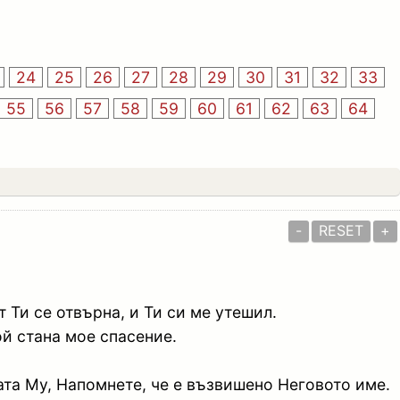
24
25
26
27
28
29
30
31
32
33
55
56
57
58
59
60
61
62
63
64
-
RESET
+
т Ти се отвърна, и Ти си ме утешил.
ой стана мое спасение.
ата Му, Напомнете, че е възвишено Неговото име.