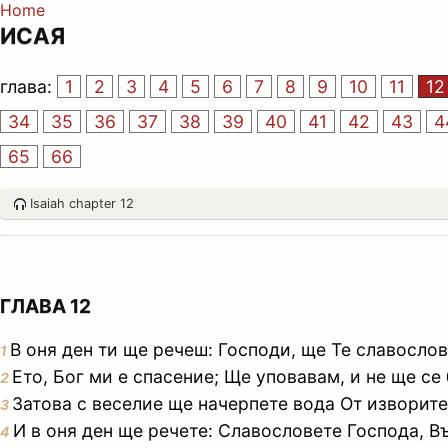
Home
ИСАЯ
глава:
1
2
3
4
5
6
7
8
9
10
11
12
34
35
36
37
38
39
40
41
42
43
4
65
66
Isaiah chapter 12
ГЛАВА 12
В оня ден ти ще речеш: Господи, ще Те славословя
1
Ето, Бог ми е спасение; Ще уповавам, и не ще се
2
Затова с веселие ще начерпете вода От изворите
3
И в оня ден ще речете: Славословете Господа, В
4