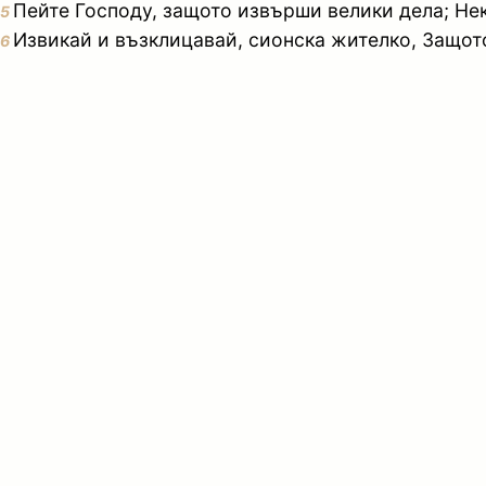
Пейте Господу, защото извърши велики дела; Нек
5
Извикай и възклицавай, сионска жителко, Защото
6