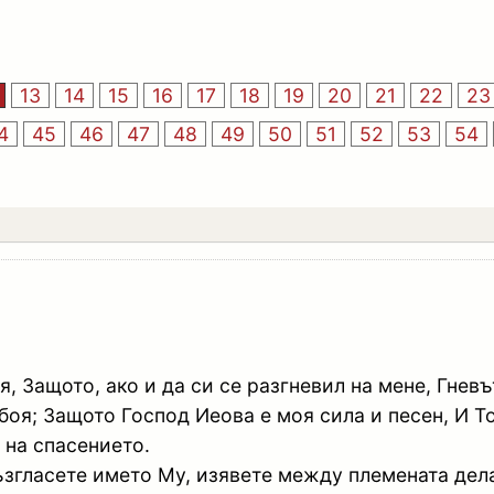
13
14
15
16
17
18
19
20
21
22
23
4
45
46
47
48
49
50
51
52
53
54
, Защото, ако и да си се разгневил на мене, Гневъ
 боя; Защото Господ Иеова е моя сила и песен, И Т
 на спасението.
ъзгласете името Му, изявете между племената дел