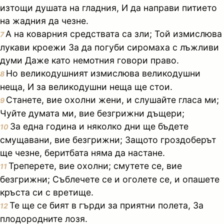
изтощи душата на гладния, И да направи питието
на жадния да чезне.
А на коварния средствата са зли; Той измислюва
7
лукави кроежи За да погуби сиромаха с лъжливи
думи Даже като немотния говори право.
Но великодушният измислюва великодушни
8
неща, И за великодушни неща ще стои.
Станете, вие охолни жени, и слушайте гласа ми;
9
Чуйте думата ми, вие безгрижни дъщери;
За една година и няколко дни ще бъдете
10
смущавани, вие безгрижни; Защото гроздоберът
ще чезне, беритбата няма да настане.
Треперете, вие охолни; смутете се, вие
11
безгрижни; Съблечете се и оголете се, и опашете
кръста си с вретище.
Те ще се бият в гърди за приятни полета, За
12
плодородните лозя.