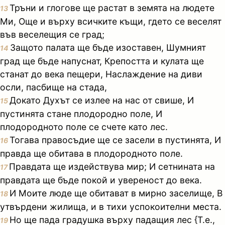
Тръни и глогове ще растат в земята на людете
13
Ми, Още и върху всичките къщи, гдето се веселят
във веселещия се град;
Защото палата ще бъде изоставен, Шумният
14
град ще бъде напуснат, Крепостта и кулата ще
станат до века пещери, Наслаждение на диви
осли, пасбище на стада,
Докато Духът се излее на нас от свише, И
15
пустинята стане плодородно поле, И
плодородното поле се счете като лес.
Тогава правосъдие ще се засели в пустинята, И
16
правда ще обитава в плодородното поле.
Правдата ще издействува мир; И сетнината на
17
правдата ще бъде покой и увереност до века.
И Моите люде ще обитават в мирно заселище, В
18
утвърдени жилища, и в тихи успокоителни места.
Но ще пада градушка върху падащия лес {Т.е.,
19