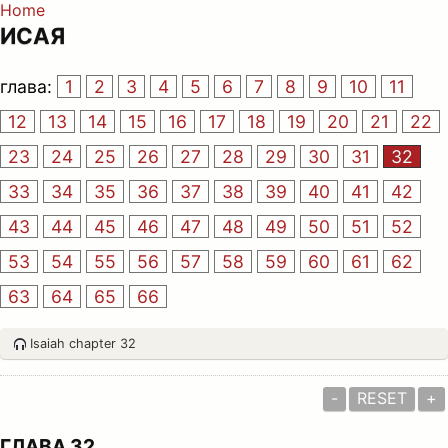
Home
ИСАЯ
глава:
1
2
3
4
5
6
7
8
9
10
11
12
13
14
15
16
17
18
19
20
21
22
23
24
25
26
27
28
29
30
31
32
33
34
35
36
37
38
39
40
41
42
43
44
45
46
47
48
49
50
51
52
53
54
55
56
57
58
59
60
61
62
63
64
65
66
Isaiah chapter 32
-
RESET
+
ГЛАВА 32