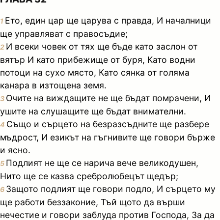
Ето, един цар ще царува с правда, И началници
1
ще управляват с правосъдие;
И всеки човек от тях ще бъде като заслон от
2
вятър И като прибежище от буря, Като водни
потоци на сухо място, Като сянка от голяма
канара в изтощена земя.
Очите на виждащите не ще бъдат помрачени, И
3
ушите на слушащите ще бъдат внимателни.
Също и сърцето на безразсъдните ще разбере
4
мъдрост, И езикът на гъгнивите ще говори бърже
и ясно.
Подлият не ще се нарича вече великодушен,
5
Нито ще се казва сребролюбецът щедър;
Защото подлият ще говори подло, И сърцето му
6
ще работи беззаконие, Тъй щото да върши
нечестие и говори заблуда против Господа, За да