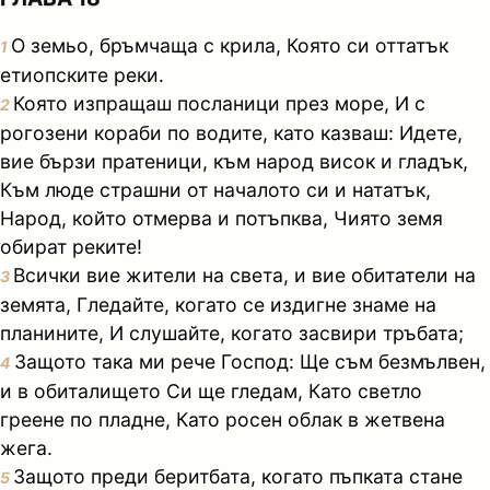
О земьо, бръмчаща с крила, Която си оттатък
1
етиопските реки.
Която изпращаш посланици през море, И с
2
рогозени кораби по водите, като казваш: Идете,
вие бързи пратеници, към народ висок и гладък,
Към люде страшни от началото си и нататък,
Народ, който отмерва и потъпква, Чиято земя
обират реките!
Всички вие жители на света, и вие обитатели на
3
земята, Гледайте, когато се издигне знаме на
планините, И слушайте, когато засвири тръбата;
Защото така ми рече Господ: Ще съм безмълвен,
4
и в обиталището Си ще гледам, Като светло
греене по пладне, Като росен облак в жетвена
жега.
Защото преди беритбата, когато пъпката стане
5