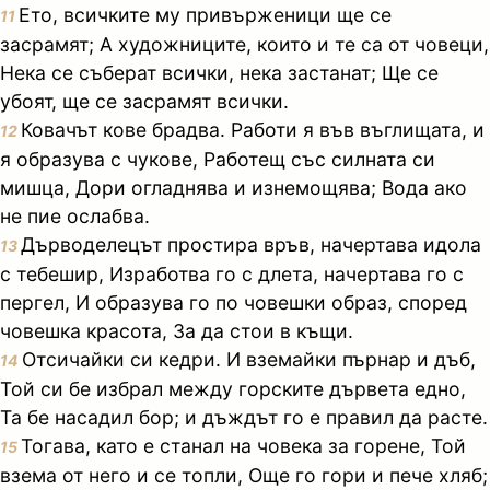
Ето, всичките му привърженици ще се
11
засрамят; А художниците, които и те са от човеци,
Нека се съберат всички, нека застанат; Ще се
убоят, ще се засрамят всички.
Ковачът кове брадва. Работи я във въглищата, и
12
я образува с чукове, Работещ със силната си
мишца, Дори огладнява и изнемощява; Вода ако
не пие ослабва.
Дърводелецът простира връв, начертава идола
13
с тебешир, Изработва го с длета, начертава го с
пергел, И образува го по човешки образ, според
човешка красота, За да стои в къщи.
Отсичайки си кедри. И вземайки пърнар и дъб,
14
Той си бе избрал между горските дървета едно,
Та бе насадил бор; и дъждът го е правил да расте.
Тогава, като е станал на човека за горене, Той
15
взема от него и се топли, Още го гори и пече хляб;