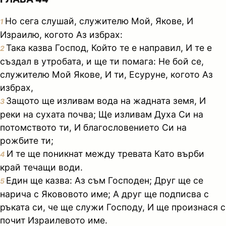
Но сега слушай, служителю Мой, Якове, И
1
Израилю, когото Аз избрах:
Така казва Господ, Който те е направил, И те е
2
създал в утробата, и ще ти помага: Не бой се,
служителю Мой Якове, И ти, Есуруне, когото Аз
избрах,
Защото ще изливам вода на жадната земя, И
3
реки на сухата почва; Ще изливам Духа Си на
потомството ти, И благословението Си на
рожбите ти;
И те ще поникнат между тревата Като върби
4
край течащи води.
Един ще казва: Аз съм Господен; Друг ще се
5
нарича с Якововото име; А друг ще подписва с
ръката си, че ще служи Господу, И ще произнася с
почит Израилевото име.