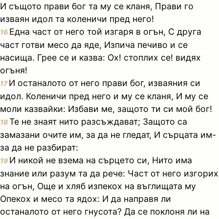
И същото прави бог та му се кланя, Прави го
изваян идол та коленичи пред него!
Една част от него той изгаря в огън, С друга
16
част готви месо да яде, Изпича печиво и се
насища. Грее се и казва: Ох! стоплих се! видях
огъня!
И останалото от него прави бог, изваяния си
17
идол. Коленичи пред него и му се кланя, И му се
моли казвайки: Избави ме, защото ти си мой бог!
Те не знаят нито разсъждават; Защото са
18
замазани очите им, за да не гледат, И сърцата им-
за да не разбират:
И никой не взема на сърцето си, Нито има
19
знание или разум та да рече: Част от него изгорих
на огън, Още и хляб изпекох на въглищата му
Опекох и месо та ядох: И да направя ли
останалото от него гнусота? Да се поклоня ли на