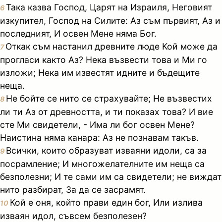
Така казва Господ, Царят на Израиля, Неговият
6
изкупител, Господ на Силите: Аз съм първият, Аз и
последният, И освен Мене няма Бог.
Откак съм настанил древните люде Кой може да
7
прогласи както Аз? Нека възвести това и Ми го
изложи; Нека им известят идните и бъдещите
неща.
Не бойте се нито се страхувайте; Не възвестих
8
ли ти Аз от древността, и ти показах това? И вие
сте Ми свидетели, - Има ли бог освен Мене?
Наистина няма канара: Аз не познавам такъв.
Всички, които образуват изваяни идоли, са за
9
посрамление; И многожелателните им неща са
безполезни; И те сами им са свидетели; не виждат
нито разбират, За да се засрамят.
Кой е оня, който прави един бог, Или излива
10
изваян идол, съвсем безполезен?