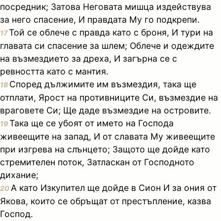
посредник; Затова Неговата мишца издействува
за него спасение, И правдата Му го подкрепи.
Той се облече с правда като с броня, И тури на
17
главата си спасение за шлем; Облече и одеждите
на възмездието за дреха, И загърна се с
ревността като с мантия.
Според дължимите им възмездия, така ще
18
отплати, Ярост на противниците Си, възмездие на
враговете Си; Ще даде възмездие на островите.
Така ще се убоят от името на Господа
19
живеещите на запад, И от славата Му живеещите
при изгрева на слънцето; Защото ще дойде като
стремителен поток, Затласкан от Господното
дихание;
А като Изкупител ще дойде в Сион И за ония от
20
Якова, които се обръщат от престъпление, казва
Господ.