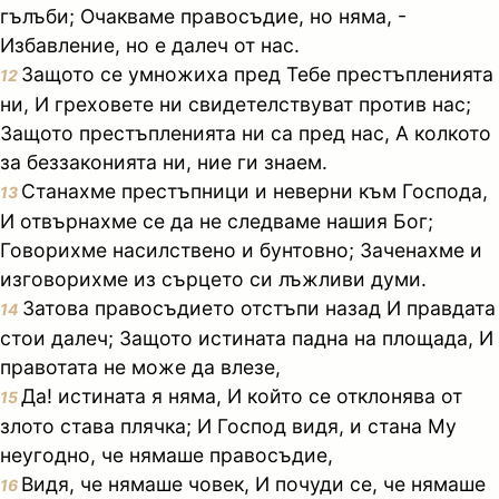
гълъби; Очакваме правосъдие, но няма, -
Избавление, но е далеч от нас.
Защото се умножиха пред Тебе престъпленията
12
ни, И греховете ни свидетелствуват против нас;
Защото престъпленията ни са пред нас, А колкото
за беззаконията ни, ние ги знаем.
Станахме престъпници и неверни към Господа,
13
И отвърнахме се да не следваме нашия Бог;
Говорихме насилствено и бунтовно; Заченахме и
изговорихме из сърцето си лъжливи думи.
Затова правосъдието отстъпи назад И правдата
14
стои далеч; Защото истината падна на площада, И
правотата не може да влезе,
Да! истината я няма, И който се отклонява от
15
злото става плячка; И Господ видя, и стана Му
неугодно, че нямаше правосъдие,
Видя, че нямаше човек, И почуди се, че нямаше
16