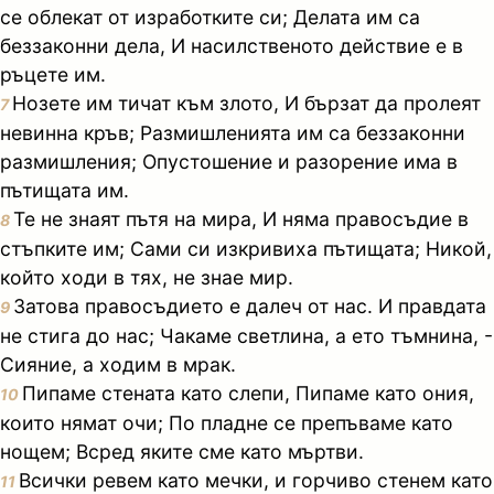
се облекат от изработките си; Делата им са
беззаконни дела, И насилственото действие е в
ръцете им.
Нозете им тичат към злото, И бързат да пролеят
7
невинна кръв; Размишленията им са беззаконни
размишления; Опустошение и разорение има в
пътищата им.
Те не знаят пътя на мира, И няма правосъдие в
8
стъпките им; Сами си изкривиха пътищата; Никой,
който ходи в тях, не знае мир.
Затова правосъдието е далеч от нас. И правдата
9
не стига до нас; Чакаме светлина, а ето тъмнина, -
Сияние, а ходим в мрак.
Пипаме стената като слепи, Пипаме като ония,
10
които нямат очи; По пладне се препъваме като
нощем; Всред яките сме като мъртви.
Всички ревем като мечки, и горчиво стенем като
11