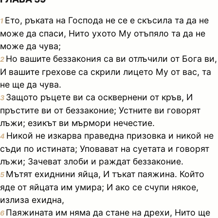
Ето, ръката на Господа не се е скъсила та да не
1
може да спаси, Нито ухото Му отъпяло та да не
може да чува;
Но вашите беззакония са ви отлъчили от Бога ви,
2
И вашите грехове са скрили лицето Му от вас, та
не ще да чува.
Защото ръцете ви са осквернени от кръв, И
3
пръстите ви от беззаконие; Устните ви говорят
лъжи; езикът ви мърмори нечестие.
Никой не изкарва праведна призовка и никой не
4
съди по истината; Уповават на суетата и говорят
лъжи; Зачеват злоби и раждат беззаконие.
Мътят ехиднини яйца, И тъкат паяжина. Който
5
яде от яйцата им умира; И ако се счупи някое,
излиза ехидна,
Паяжината им няма да стане на дрехи, Нито ще
6