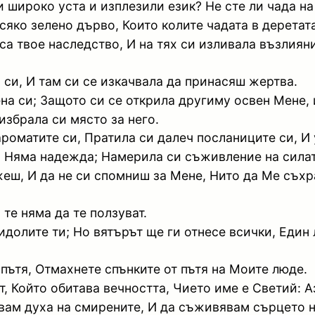
и широко уста и изплезили език? Не сте ли чада н
сяко зелено дърво, Които колите чадата в деретат
 са твое наследство, И на тях си изливала възлиян
 си, И там си се изкачвала да принасяш жертва.
на си; Защото си се открила другиму освен Мене, и
 избрала си място за него.
роматите си, Пратила си далеч посланиците си, И 
а: Няма надежда; Намерила си съживление на силат
ъжеш, И да не си спомниш за Мене, Нито да Ме съх
 те няма да те ползуват.
идолите ти; Но вятърът ще ги отнесе всички, Един
 пътя, Отмахнете спънките от пътя на Моите люде.
, Който обитава вечността, Чието име е Светий: Аз
вам духа на смирените, И да съживявам сърцето н