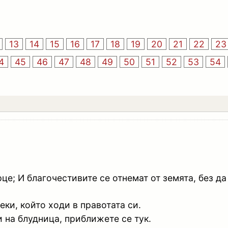
13
14
15
16
17
18
19
20
21
22
23
4
45
46
47
48
49
50
51
52
53
54
це; И благочестивите се отнемат от земята, без д
секи, който ходи в правотата си.
и на блудница, приближете се тук.