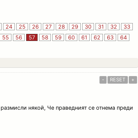
24
25
26
27
28
29
30
31
32
33
55
56
57
58
59
60
61
62
63
64
-
RESET
+
а размисли някой, Че праведният се отнема преди