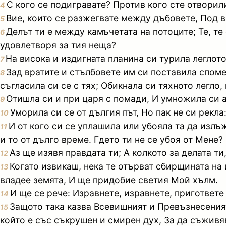
С кого се подигравате? Против кого сте отворил
4
Вие, които се разжегвате между дъбовете, Под в
5
Делът ти е между камъчетата на потоците; Те, те
6
удовлетворя за тия неща?
На висока и издигната планина си турила леглото
7
Зад вратите и стълбовете им си поставила споме
8
съгласила си се с тях; Обикнала си тяхното легло,
Отишла си и при царя с помади, И умножила си а
9
Уморила си се от дългия път, Но пак не си рекл
10
И от кого си се уплашила или убояла та да изл
11
и то от дълго време. Гдето ти не се убоя от Мене?
Аз ще изявя правдата ти; А колкото за делата ти,
12
Когато извикаш, нека те отърват сбирщината на 
13
владее земята, И ще придобие светия Мой хълм.
И ще се рече: Изравнете, изравнете, пригответе
14
Защото така казва Всевишният и Превъзнесеният
15
който е със съкрушен и смирен дух, За да съживя