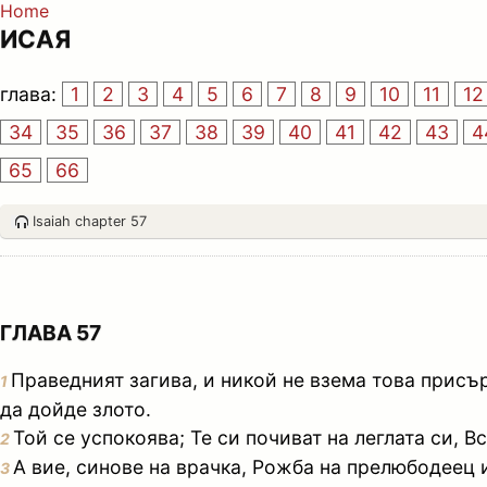
Home
ИСАЯ
глава:
1
2
3
4
5
6
7
8
9
10
11
12
34
35
36
37
38
39
40
41
42
43
4
65
66
Isaiah chapter 57
ГЛАВА 57
Праведният загива, и никой не взема това присър
1
да дойде злото.
Той се успокоява; Те си почиват на леглата си, В
2
А вие, синове на врачка, Рожба на прелюбодеец 
3