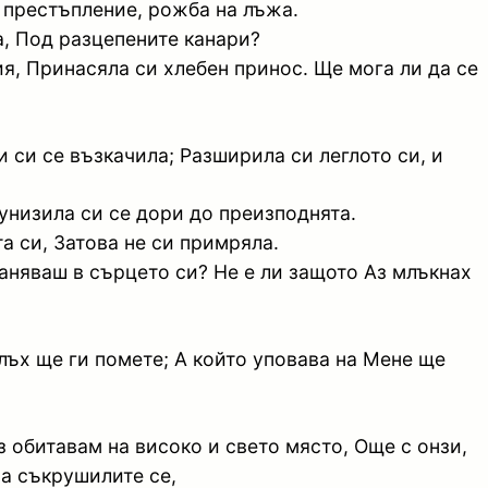
а престъпление, рожба на лъжа.
а, Под разцепените канари?
ия, Принасяла си хлебен принос. Ще мога ли да се
 си се възкачила; Разширила си леглото си, и
унизила си се дори до преизподнята.
а си, Затова не си примряла.
раняваш в сърцето си? Не е ли защото Аз млъкнах
 лъх ще ги помете; А който уповава на Мене ще
 обитавам на високо и свето място, Още с онзи,
а съкрушилите се,