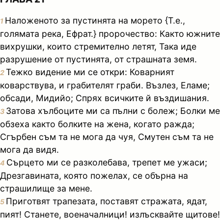
Наложеното за пустинята на морето {Т.е.,
1
голямата река, Ефрат.} пророчество: Както южните
вихрушки, които стремително летят, Така иде
разрушение от пустинята, от страшната земя.
Тежко видение ми се откри: Коварният
2
коварствува, и грабителят граби. Възлез, Еламе;
обсади, Мидийо; Спрях всичките й въздишания.
Затова хълбоците ми са пълни с болеж; Болки ме
3
обзеха както болките на жена, когато ражда;
Сгърбен съм та не мога да чуя, Смутен съм та не
мога да видя.
Сърцето ми се разколебава, трепет ме ужаси;
4
Дрезгавината, която пожелах, се обърна на
страшилище за мене.
Приготвят трапезата, поставят стражата, ядат,
5
пият! Станете, военачалници! излъсквайте щитове!