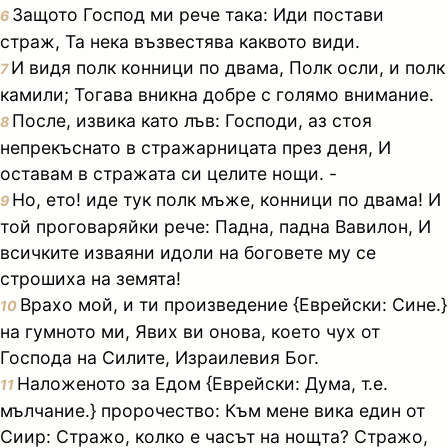
Защото Господ ми рече така: Иди постави
6
страж, Та нека възвестява каквото види.
И видя полк конници по двама, Полк осли, и полк
7
камили; Тогава вникна добре с голямо внимание.
После, извика като лъв: Господи, аз стоя
8
непрекъснато в стражарницата през деня, И
оставам в стражата си целите нощи. -
Но, ето! иде тук полк мъже, конници по двама! И
9
той проговаряйки рече: Падна, падна Вавилон, И
всичките изваяни идоли на боговете му се
строшиха на земята!
Врахо мой, и ти произведение {Еврейски: Сине.}
10
на гумното ми, Явих ви онова, което чух от
Господа на Силите, Израилевия Бог.
Наложеното за Едом {Еврейски: Дума, т.е.
11
мълчание.} пророчество: Към мене вика един от
Сиир: Стражо, колко е часът на нощта? Стражо,