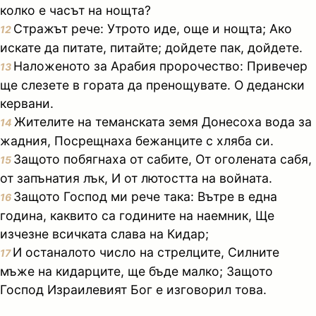
колко е часът на нощта?
Стражът рече: Утрото иде, още и нощта; Ако
12
искате да питате, питайте; дойдете пак, дойдете.
Наложеното за Арабия пророчество: Привечер
13
ще слезете в гората да пренощувате. О дедански
кервани.
Жителите на теманската земя Донесоха вода за
14
жадния, Посрещнаха бежанците с хляба си.
Защото побягнаха от сабите, От оголената сабя,
15
от запънатия лък, И от лютостта на войната.
Защото Господ ми рече така: Вътре в една
16
година, каквито са годините на наемник, Ще
изчезне всичката слава на Кидар;
И останалото число на стрелците, Силните
17
мъже на кидарците, ще бъде малко; Защото
Господ Израилевият Бог е изговорил това.