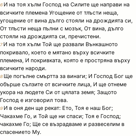
И на тоя хълм Господ на Силите ще направи на
6
всичките племена Угощение от тлъсти неща,
угощение от вина дълго стояли на дрождията си,
От тлъсти неща пълни с мозък, От вина, дълго
стояли на дрождията си, пречистени.
И на тоя хълм Той ще развали Вънкашното
7
покривало, което е мятано върху всичките
племена, И покривката, която е простряна върху
всичките народи.
Ще погълне смъртта за винаги; И Господ Бог ще
8
обърше сълзите от всичките лица, И ще отнеме
укора на людете Си от цялата земя; Защото
Господ е изговорил това.
И в оня ден ще рекат: Ето, Тоя е наш Бог;
9
Чакахме Го, и Той ще ни спаси; Тоя е Господ;
чакахме Го; Ще се възрадваме и развеселим в
спасението Му.