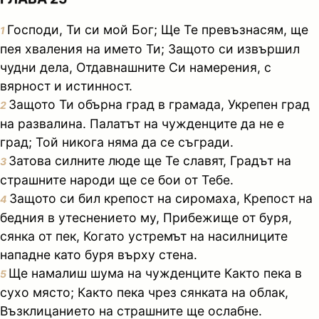
Господи, Ти си мой Бог; Ще Те превъзнасям, ще
1
пея хваления на името Ти; Защото си извършил
чудни дела, Отдавнашните Си намерения, с
вярност и истинност.
Защото Ти обърна град в грамада, Укрепен град
2
на развалина. Палатът на чужденците да не е
град; Той никога няма да се съгради.
Затова силните люде ще Те славят, Градът на
3
страшните народи ще се бои от Тебе.
Защото си бил крепост на сиромаха, Крепост на
4
бедния в утеснението му, Прибежище от буря,
сянка от пек, Когато устремът на насилниците
нападне като буря върху стена.
Ще намалиш шума на чужденците Както пека в
5
сухо място; Както пека чрез сянката на облак,
Възклицанието на страшните ще ослабне.