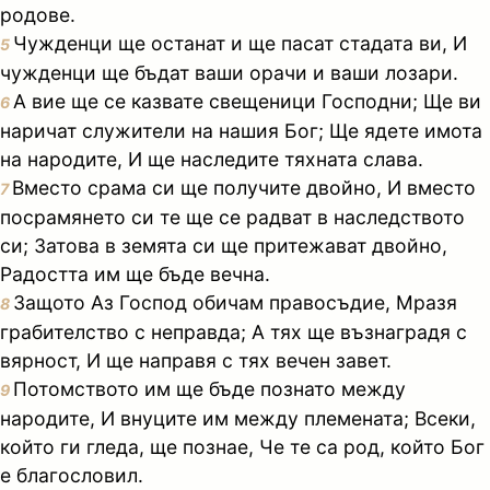
родове.
Чужденци ще останат и ще пасат стадата ви, И
5
чужденци ще бъдат ваши орачи и ваши лозари.
А вие ще се казвате свещеници Господни; Ще ви
6
наричат служители на нашия Бог; Ще ядете имота
на народите, И ще наследите тяхната слава.
Вместо срама си ще получите двойно, И вместо
7
посрамянето си те ще се радват в наследството
си; Затова в земята си ще притежават двойно,
Радостта им ще бъде вечна.
Защото Аз Господ обичам правосъдие, Мразя
8
грабителство с неправда; А тях ще възнаградя с
вярност, И ще направя с тях вечен завет.
Потомството им ще бъде познато между
9
народите, И внуците им между племената; Всеки,
който ги гледа, ще познае, Че те са род, който Бог
е благословил.