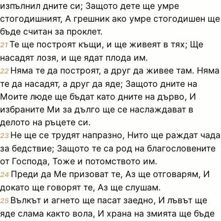
изпълнил дните си; Защото дете ще умре
стогодишният, А грешник ако умре стогодишен ще
бъде считан за проклет.
Те ще построят къщи, и ще живеят в тях; Ще
21
насадят лозя, и ще ядат плода им.
Няма те да построят, а друг да живее там. Няма
22
те да насадят, а друг да яде; Защото дните на
Моите люде ще бъдат като дните на дърво, И
избраните Ми за дълго ще се наслаждават в
делото на ръцете си.
Не ще се трудят напразно, Нито ще раждат чада
23
за бедствие; Защото те са род на благословените
от Господа, Тоже и потомството им.
Преди да Ме призоват те, Аз ще отговарям, И
24
докато ще говорят те, Аз ще слушам.
Вълкът и агнето ще пасат заедно, И лъвът ще
25
яде слама както вола, И храна на змията ще бъде