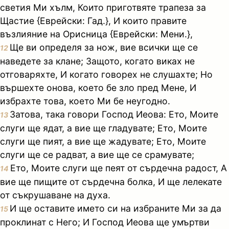
светия Ми хълм, Които приготвяте трапеза за
Щастие {Еврейски: Гад.}, И които правите
възлияние на Орисница {Еврейски: Мени.},
Ще ви определя за нож, вие всички ще се
12
наведете за клане; Защото, когато виках не
отговаряхте, И когато говорех не слушахте; Но
вършехте онова, което бе зло пред Мене, И
избрахте това, което Ми бе неугодно.
Затова, така говори Господ Иеова: Ето, Моите
13
слуги ще ядат, а вие ще гладувате; Ето, Моите
слуги ще пият, а вие ще жадувате; Ето, Моите
слуги ще се радват, а вие ще се срамувате;
Ето, Моите слуги ще пеят от сърдечна радост, А
14
вие ще пищите от сърдечна болка, И ще лелекате
от съкрушаване на духа.
И ще оставите името си на избраните Ми за да
15
проклинат с Него; И Господ Иеова ще умъртви