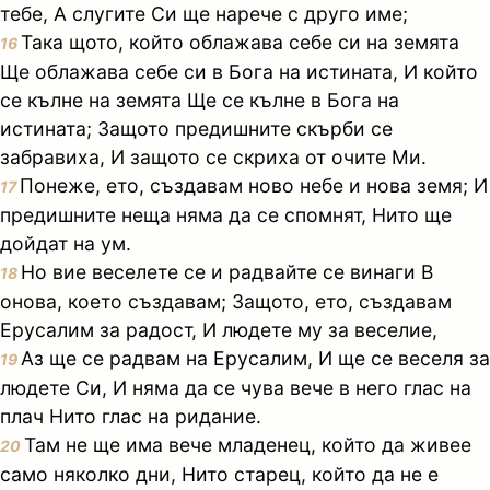
тебе, А слугите Си ще нарече с друго име;
Така щото, който облажава себе си на земята
16
Ще облажава себе си в Бога на истината, И който
се кълне на земята Ще се кълне в Бога на
истината; Защото предишните скърби се
забравиха, И защото се скриха от очите Ми.
Понеже, ето, създавам ново небе и нова земя; И
17
предишните неща няма да се спомнят, Нито ще
дойдат на ум.
Но вие веселете се и радвайте се винаги В
18
онова, което създавам; Защото, ето, създавам
Ерусалим за радост, И людете му за веселие,
Аз ще се радвам на Ерусалим, И ще се веселя за
19
людете Си, И няма да се чува вече в него глас на
плач Нито глас на ридание.
Там не ще има вече младенец, който да живее
20
само няколко дни, Нито старец, който да не е