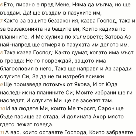
Ето, писано е пред Мене; Няма да мълча, но ще
6
въздам. Да! ще въздам в пазухите им,
Както за вашите беззакония, казва Господ, така и
7
за беззаконията на бащите ви, Които кадиха по
планините, И Ме хулиха по хълмовете; Затова Аз
най-напред ще отмеря в пазухата им делото им.
Така казва Господ: Както думат, когато има мъст
8
в грозда: Не го повреждай, защото има
благословия в него, Така ще направя и Аз заради
слугите Си, За да не ги изтребя всички.
Ще произведа потомък от Якова, И от Юда
9
наследник на планините Си; Моите избрани ще ги
наследят, И слугите Ми ще се заселят там.
И за людете Ми, които Ме търсят, Сарон ще
10
бъде пасище за стада, И долината Ахор място
гдето лежат говеда.
А вас, които оставяте Господа, Които забравяте
11