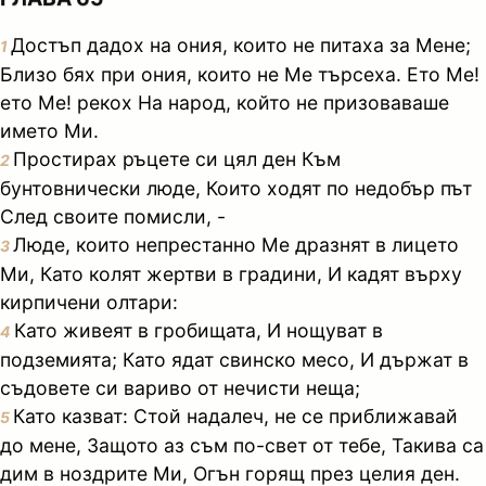
Достъп дадох на ония, които не питаха за Мене;
1
Близо бях при ония, които не Ме търсеха. Ето Ме!
ето Ме! рекох На народ, който не призоваваше
името Ми.
Простирах ръцете си цял ден Към
2
бунтовнически люде, Които ходят по недобър път
След своите помисли, -
Люде, които непрестанно Ме дразнят в лицето
3
Ми, Като колят жертви в градини, И кадят върху
кирпичени олтари:
Като живеят в гробищата, И нощуват в
4
подземията; Като ядат свинско месо, И държат в
съдовете си вариво от нечисти неща;
Като казват: Стой надалеч, не се приближавай
5
до мене, Защото аз съм по-свет от тебе, Такива са
дим в ноздрите Ми, Огън горящ през целия ден.