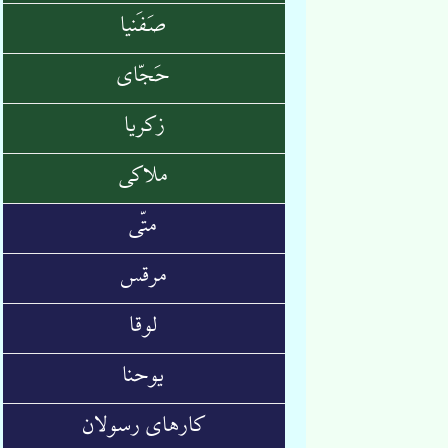
صَفَنیا
حَجّای
زکریا
ملاکی
متّی
مرقس
لوقا
یوحنا
کارهای رسولان