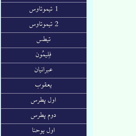
1 تیموتاوس
2 تیموتاوس
تیطس
فِلیمُون
عبرانیان
یعقوب
اول پطرس
دوم پطرس
اول یوحنا