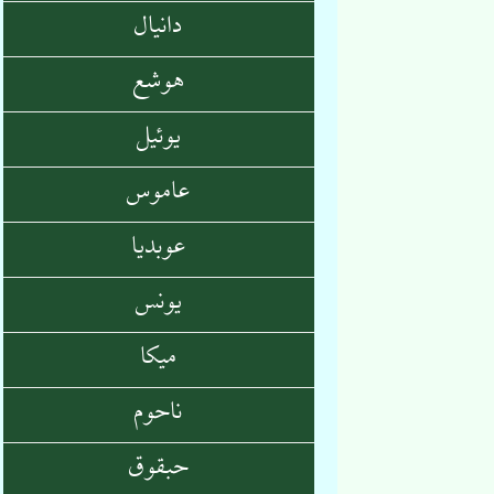
دانیال
هوشع
یوئیل
عاموس
عوبدیا
یونس
میکا
ناحوم
حبقوق