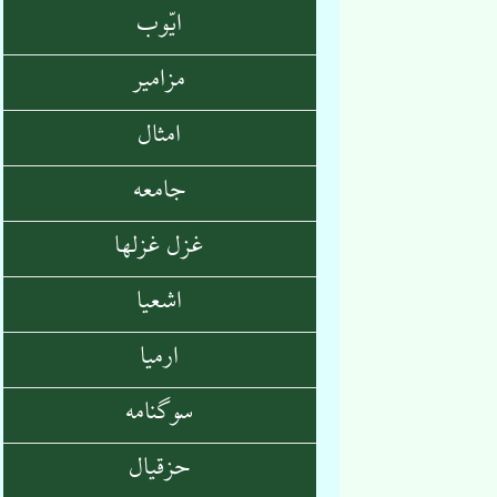
ایّوب
مزامیر
امثال
جامعه
غزل غزلها
اشعیا
ارمیا
سوگنامه
حزقیال