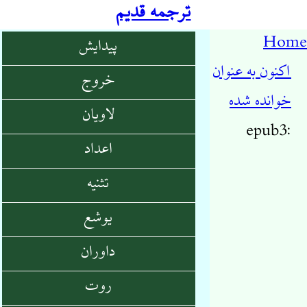
ترجمه قدیم
Home
پیدایش
اکنون به عنوان
خروج
خوانده شده
لاویان
epub3:
اعداد
تثنیه
یوشع
داوران
روت