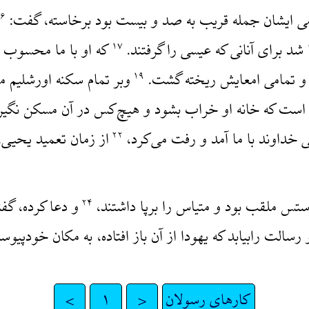
امی ایشان جمله قریب به صد و بیست بود برخاسته، گفت:
۱۶
شد برای آنانی که عیسی را گرفتند.
که او با ما محسوب 
۱۷
د و تمامی امعایش ریخته گشت.
وبر تمام سکنه اورشلیم م
۱۹
 است که خانه او خراب بشود و هیچ‌کس در آن مسکن نگیر
ی خداوند با ما آمد و رفت می‌کرد،
از زمان تعمید یحیی، ت
۲۲
ستس ملقب بود و متیاس را برپا داشتند،
و دعا کرده، گف
۲۴
الت رابیابد که یهودا از آن باز افتاده، به مکان خودپیو
کارهای رسولان
<
۱
>