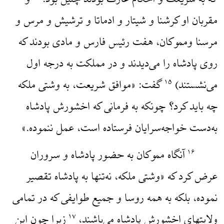
که به شریعت و احکام عارف بودند چنین بود.
و
مقربان او کرشنا و شیتار و ادماتا و ترشیش و مرس و
مرسنا ومموکان، هفت رئیس فارس و مادی بودند که
روی پادشاه را می‌دیدند و در مملکت به درجه اول
می‌نشستند)
گفت: «موافق شریعت، به وشتی ملکه
۱۵
چه باید کرد؟ چونکه به فرمانی که اخشورش پادشاه
به‌دست خواجه‌سرایان فرستاده است، عمل ننموده.»
آنگاه مموکان به حضور پادشاه و سروران
۱۶
عرض کرد که «وشتی ملکه، نه‌تنها به پادشاه تقصیر
نموده، بلکه به همه روسا و جمیع طوایفی که در تمامی
ولایتهای اخشورش پادشاه می‌باشند،
زیرا چون این
۱۷