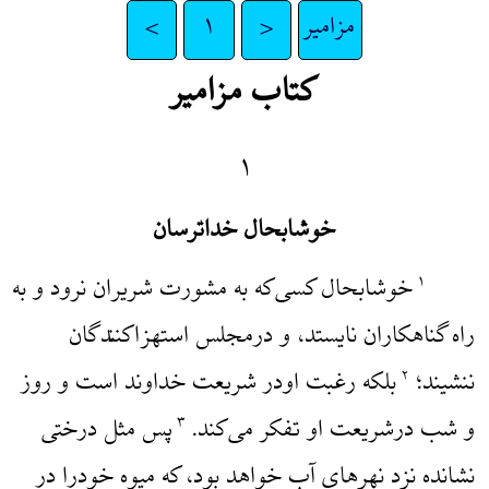
مزامیر
<
۱
>
کتاب مزامیر
۱
خوشابحال خداترسان
خوشابحال کسی‌که به مشورت شریران نرود و به
۱
راه گناهکاران نایستد، و درمجلس استهزاکنندگان
ننشیند؛
بلکه رغبت اودر شریعت خداوند است و روز
۲
و شب درشریعت او تفکر می‌کند.
پس مثل درختی
۳
نشانده نزد نهرهای آب خواهد بود، که میوه خودرا در