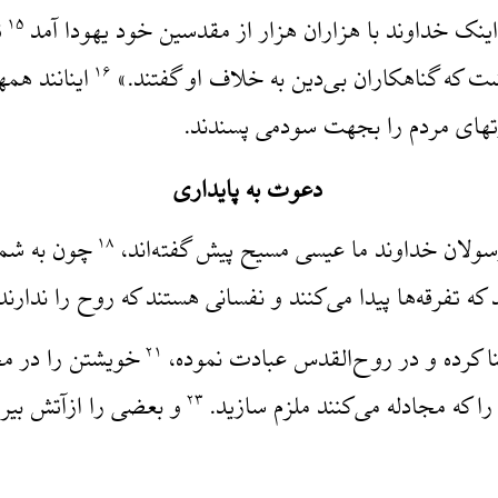
ینک خداوند با هزاران هزار از مقدسین خود یهودا آمد
ت
۱۵
ت که گناهکاران بی‌دین به خلاف او گفتند.»
اینانند هم
۱۶
رتهای مردم را بجهت سودمی پسندند.
دعوت به پایداری
رسولان خداوند ما عیسی مسیح پیش گفته‌اند،
چون به شما 
۱۸
د که تفرقه‌ها پیدا می‌کنند و نفسانی هستند که روح را ندارند.
نا کرده و در روح‌القدس عبادت نموده،
خویشتن را در م
۲۱
ا که مجادله می‌کنند ملزم سازید.
و بعضی را ازآتش بیر
۲۳