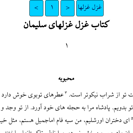
غزل غزلها
<
۱
>
کتاب غزل غزلهای سلیمان
۱
محبوبه
بت تو از شراب نیکوتر است.
عطرهای توبوی خوش دارد و ا
۳
 بدویم. پادشاه مرا به حجله های خود آورد. از تو وجد و
‌ای دختران اورشلیم، من سیه فام اماجمیل هستم، مثل خیم