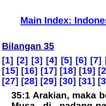
Main Index: Indon
Bilangan 35
[
1
] [
2
] [
3
] [
4
] [
5
] [
6
] [
7
] 
[
15
] [
16
] [
17
] [
18
] [
19
] [
[
27
] [
28
] [
29
] [
30
] [
31
] [
3
35:1 Arakian, maka 
Musa di padang-pa