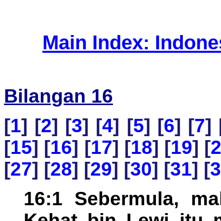
Main Index: Indon
Bilangan 16
[
1
] [
2
] [
3
] [
4
] [
5
] [
6
] [
7
] 
[
15
] [
16
] [
17
] [
18
] [
19
] [
[
27
] [
28
] [
29
] [
30
] [
31
] [
3
16:1 Sebermula, ma
Kehat bin Lewi itu 