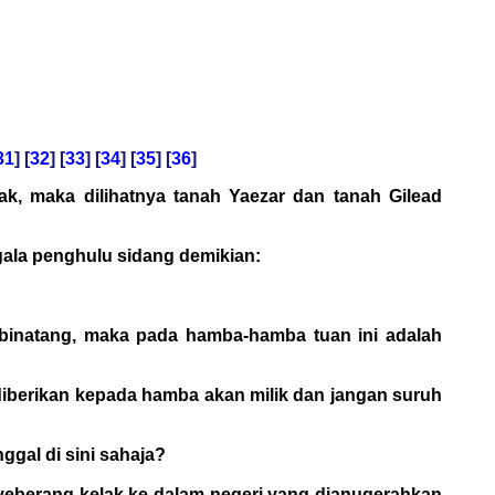
31
] [
32
] [
33
] [
34
] [
35
] [
36
]
, maka dilihatnya tanah Yaezar dan tanah Gilead
gala penghulu sidang demikian:
gi binatang, maka pada hamba-hamba tuan ini adalah
ni diberikan kepada hamba akan milik dan jangan suruh
gal di sini sahaja?
nyeberang kelak ke dalam negeri yang dianugerahkan