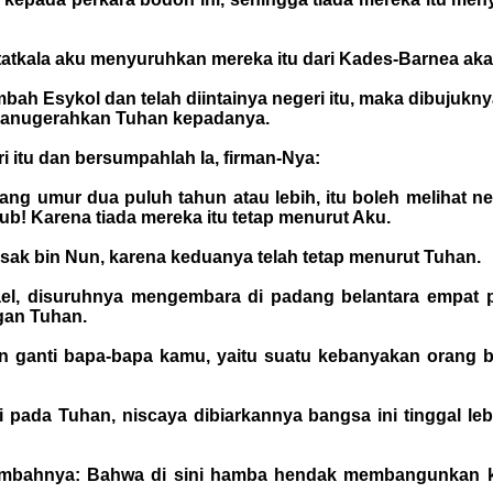
tkala aku menyuruhkan mereka itu dari Kades-Barnea akan 
bah Esykol dan telah diintainya negeri itu, maka dibujukny
 dianugerahkan Tuhan kepadanya.
i itu dan bersumpahlah Ia, firman-Nya:
ang umur dua puluh tahun atau lebih, itu boleh melihat n
b! Karena tiada mereka itu tetap menurut Aku.
usak bin Nun, karena keduanya telah tetap menurut Tuhan.
ael, disuruhnya mengembara di padang belantara empat
gan Tuhan.
 ganti bapa-bapa kamu, yaitu suatu kebanyakan orang 
i pada Tuhan, niscaya dibiarkannya bangsa ini tinggal le
 sembahnya: Bahwa di sini hamba hendak membangunkan 