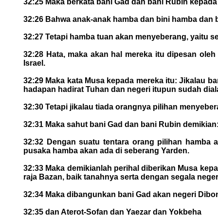
32:25 Maka berkata bani Gad dan bani Rubin kepada
32:26 Bahwa anak-anak hamba dan bini hamba dan bi
32:27 Tetapi hamba tuan akan menyeberang, yaitu seg
32:28 Hata, maka akan hal mereka itu dipesan ole
Israel.
32:29 Maka kata Musa kepada mereka itu: Jikalau ba
hadapan hadirat Tuhan dan negeri itupun sudah dia
32:30 Tetapi jikalau tiada orangnya pilihan menyeb
32:31 Maka sahut bani Gad dan bani Rubin demikian:
32:32 Dengan suatu tentara orang pilihan hamba 
pusaka hamba akan ada di seberang Yarden.
32:33 Maka demikianlah perihal diberikan Musa kepa
raja Bazan, baik tanahnya serta dengan segala negerin
32:34 Maka dibangunkan bani Gad akan negeri Dibon
32:35 dan Aterot-Sofan dan Yaezar dan Yokbeha