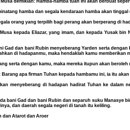
 Musa demikian: Hamba-hamba tuan ini akan berbuat seper
natang hamba dan segala kendaraan hamba akan tinggal di
ala orang yang terpilih bagi perang akan berperang di hada
h Musa kepada Eliazar, yang imam, dan kepada Yusak bi
ni Gad dan bani Rubin menyeberang Yarden serta dengan ka
lahkan di hadapanmu, maka hendaklah kamu memberikan mer
erang serta dengan kamu, maka mereka itupun akan beroleh 
 Barang apa firman Tuhan kepada hambamu ini, ia itu akan
akan menyeberang di hadapan hadirat Tuhan ke dalam ne
da bani Gad dan bani Rubin dan separuh suku Manasye bin 
ya, dan daerah segala negeri di tanah itu keliling.
 dan Atarot dan Aroer