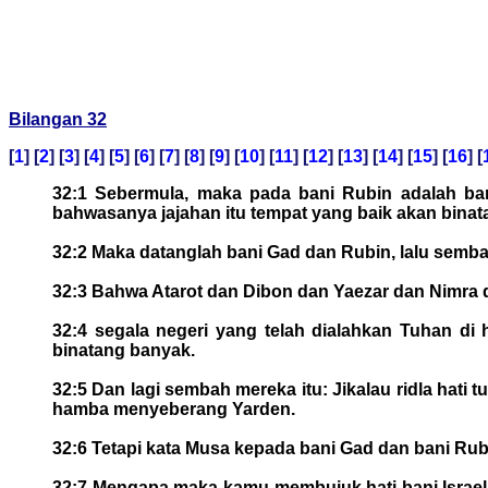
Bilangan 32
[
1
] [
2
] [
3
] [
4
] [
5
] [
6
] [
7
] [
8
] [
9
] [
10
] [
11
] [
12
] [
13
] [
14
] [
15
] [
16
] [
32:1 Sebermula, maka pada bani Rubin adalah ba
bahwasanya jajahan itu tempat yang baik akan binat
32:2 Maka datanglah bani Gad dan Rubin, lalu semb
32:3 Bahwa Atarot dan Dibon dan Yaezar dan Nimra
32:4 segala negeri yang telah dialahkan Tuhan di 
binatang banyak.
32:5 Dan lagi sembah mereka itu: Jikalau ridla hati 
hamba menyeberang Yarden.
32:6 Tetapi kata Musa kepada bani Gad dan bani Rub
32:7 Mengapa maka kamu membujuk hati bani Israel 