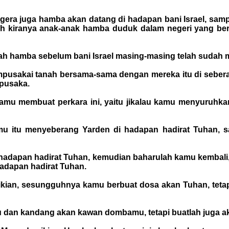
egera juga hamba akan datang di hadapan bani Israel, s
ah kiranya anak-anak hamba duduk dalam negeri yang berk
ah hamba sebelum bani Israel masing-masing telah sudah 
pusakai tanah bersama-sama dengan mereka itu di seberang
 pusaka.
amu membuat perkara ini, yaitu jikalau kamu menyuruhka
amu itu menyeberang Yarden di hadapan hadirat Tuhan,
i hadapan hadirat Tuhan, kemudian baharulah kamu kembali
hadapan hadirat Tuhan.
emikian, sesungguhnya kamu berbuat dosa akan Tuhan, tet
an kandang akan kawan dombamu, tetapi buatlah juga akan