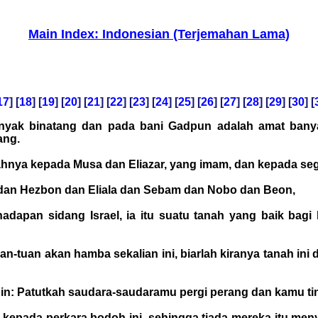
Main Index: Indonesian (Terjemahan Lama)
17
] [
18
] [
19
] [
20
] [
21
] [
22
] [
23
] [
24
] [
25
] [
26
] [
27
] [
28
] [
29
] [
30
] [
nyak binatang dan pada bani Gadpun adalah amat banyak
ang.
ahnya kepada Musa dan Eliazar, yang imam, dan kepada se
 dan Hezbon dan Eliala dan Sebam dan Nobo dan Beon,
hadapan sidang Israel, ia itu suatu tanah yang baik ba
tuan-tuan akan hamba sekalian ini, biarlah kiranya tanah i
in: Patutkah saudara-saudaramu pergi perang dan kamu ting
kepada perkara bodoh ini, sehingga tiada mereka itu me