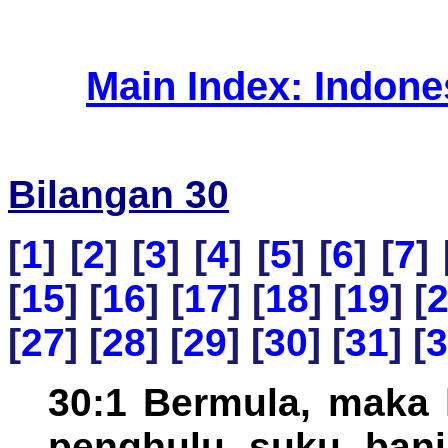
Main Index: Indon
Bilangan 30
[
1
] [
2
] [
3
] [
4
] [
5
] [
6
] [
7
] 
[
15
] [
16
] [
17
] [
18
] [
19
] [
[
27
] [
28
] [
29
] [
30
] [
31
] [
3
30:1 Bermula, maka 
penghulu suku bani