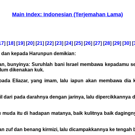
Main Index: Indonesian (Terjemahan Lama)
17
] [
18
] [
19
] [
20
] [
21
] [
22
] [
23
] [
24
] [
25
] [
26
] [
27
] [
28
] [
29
] [
30
] [
a dan kepada Harunpun demikian:
an, bunyinya: Suruhlah bani Israel membawa kepadamu 
elum dikenakan kuk.
da Eliazar, yang imam, lalu iapun akan membawa dia ke
il dari pada darahnya dengan jarinya, lalu dipercikkannya 
u muda itu di hadapan matanya, baik kulitnya baik daging
n zuf dan benang kirmizi, lalu dicampakkannya ke tengah 