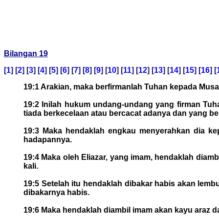
Bilangan 19
[
1
] [
2
] [
3
] [
4
] [
5
] [
6
] [
7
] [
8
] [
9
] [
10
] [
11
] [
12
] [
13
] [
14
] [
15
] [
16
] [
19:1 Arakian, maka berfirmanlah Tuhan kepada Mus
19:2 Inilah hukum undang-undang yang firman Tuh
tiada berkecelaan atau bercacat adanya dan yang b
19:3 Maka hendaklah engkau menyerahkan dia kepa
hadapannya.
19:4 Maka oleh Eliazar, yang imam, hendaklah diamb
kali.
19:5 Setelah itu hendaklah dibakar habis akan lemb
dibakarnya habis.
19:6 Maka hendaklah diambil imam akan kayu araz da