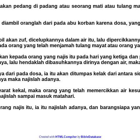
an pedang di padang atau seorang mati atau tulang maya
 diambil oranglah dari pada abu korban karena dosa, yang
l akan zuf, dicelupkannya dalam air itu, lalu dipercikka
da orang yang telah menjamah tulang mayat atau orang ya
an kepada orang yang najis itu pada hari yang ketiga dan 
ya, lalu hendaklah dibasuhkannya dirinya dengan air, maka
a dari pada dosa, ia itu akan ditumpas kelak dari antara si
nya maka najislah adanya.
syarat kekal, maka orang yang telah memercikkan air ke
 najislah sampai masuk matahari.
ang najis itu, ia itu najislah adanya, dan barangsiapa y
Created with
HTMLCompiler
by
BibleDatabase