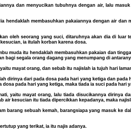
nnya dan menyucikan tubuhnya dengan air, lalu masuk ke
ia hendaklah membasuhkan pakaiannya dengan air dan me
n oleh seorang yang suci, ditaruhnya akan dia di luar t
r kesucian, ia itulah korban karena dosa.
bu muda itu hendaklah membasuhkan pakaian dan tinggal 
 dan bagi segala orang dagang yang menumpang di antarany
itu mayat orang, dan sebab itu najislah ia tujuh hari lama
h dirinya dari pada dosa pada hari yang ketiga dan pada har
 dosa pada hari yang ketiga, maka tiada ia suci pada hari 
i, yaitu mayat orang, lalu tiada disucikannya dirinya d
ab air kesucian itu tiada dipercikkan kepadanya, maka najis
alam barang sebuah kemah, barangsiapa yang masuk ke dal
tutup yang terikat, ia itu najis adanya.