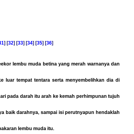
31
] [
32
] [
33
] [
34
] [
35
] [
36
]
seekor lembu muda betina yang merah warnanya dan
 luar tempat tentara serta menyembelihkan dia di
dari pada darah itu arah ke kemah perhimpunan tujuh
nya baik darahnya, sampai isi perutnyapun hendaklah
bakaran lembu muda itu.