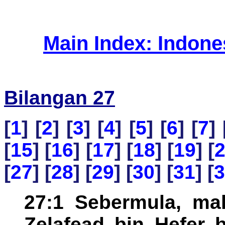
Main Index: Indon
Bilangan 27
[
1
] [
2
] [
3
] [
4
] [
5
] [
6
] [
7
] 
[
15
] [
16
] [
17
] [
18
] [
19
] [
[
27
] [
28
] [
29
] [
30
] [
31
] [
3
27:1 Sebermula, ma
Zelafead bin Hefer 