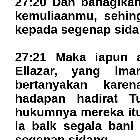
27:20 Dan bahagikan
kemuliaanmu, sehing
kepada segenap sidan
27:21 Maka iapun a
Eliazar, yang im
bertanyakan kar
hadapan hadirat T
hukumnya mereka itu
ia baik segala bani 
segenap sidang.