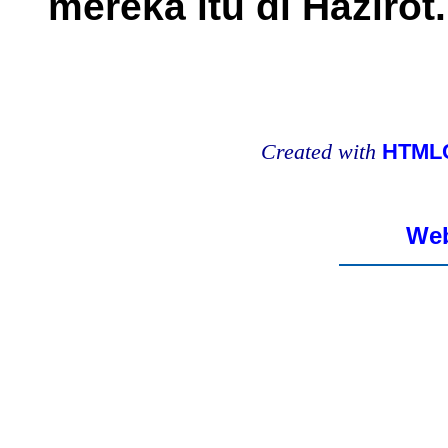
mereka itu di Hazirot.
Created with
HTMLC
Web