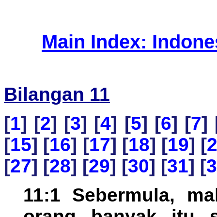
Main Index: Indon
Bilangan 11
[
1
] [
2
] [
3
] [
4
] [
5
] [
6
] [
7
] 
[
15
] [
16
] [
17
] [
18
] [
19
] [
[
27
] [
28
] [
29
] [
30
] [
31
] [
3
11:1 Sebermula, mak
orang banyak itu s