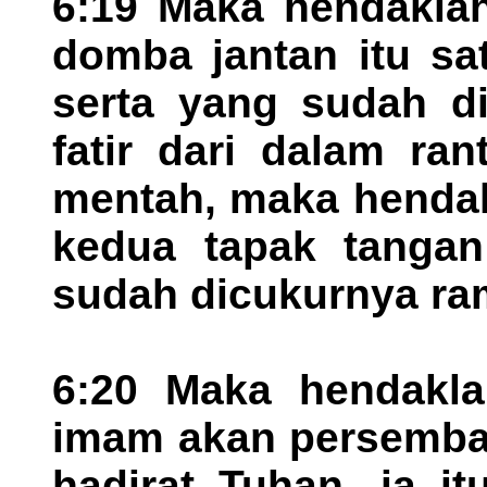
6:19 Maka hendaklah
domba jantan itu sa
serta yang sudah d
fatir dari dalam ra
mentah, maka hendak
kedua tapak tangan 
sudah dicukurnya ra
6:20 Maka hendaklah
imam akan persemba
hadirat Tuhan, ia i