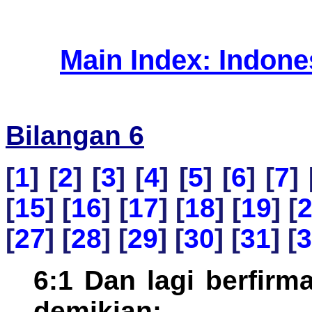
Main Index: Indon
Bilangan 6
[
1
] [
2
] [
3
] [
4
] [
5
] [
6
] [
7
] 
[
15
] [
16
] [
17
] [
18
] [
19
] [
[
27
] [
28
] [
29
] [
30
] [
31
] [
3
6:1 Dan lagi berfir
demikian: