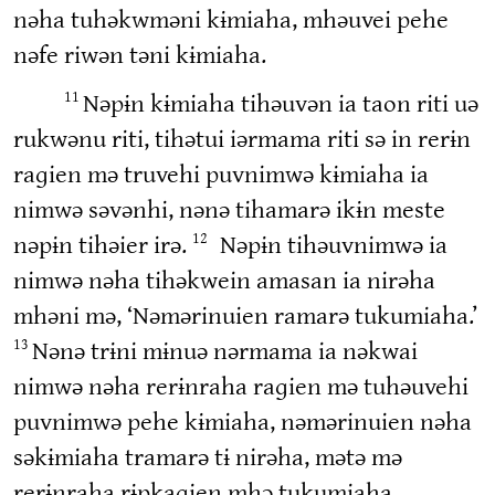
nəha tuhəkwməni kɨmiaha, mhəuvei pehe
nəfe riwən təni kɨmiaha.
Nəpɨn kɨmiaha tihəuvən ia taon riti uə
11
rukwənu riti, tihətui iərmama riti sə in rerɨn
raɡien mə truvehi puvnimwə kɨmiaha ia
nimwə səvənhi, nənə tihamarə ikɨn meste
nəpɨn tihəier irə.
Nəpɨn tihəuvnimwə ia
12
nimwə nəha tihəkwein amasan ia nirəha
mhəni mə, ‘Nəmərinuien ramarə tukumiaha.’
Nənə trɨni mɨnuə nərmama ia nəkwai
13
nimwə nəha rerɨnraha raɡien mə tuhəuvehi
puvnimwə pehe kɨmiaha, nəmərinuien nəha
səkɨmiaha tramarə tɨ nirəha, mətə mə
rerɨnraha rɨpkaɡien mhə tukumiaha,