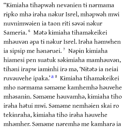
“Kɨmiaha tihəpwəh nevənien tɨ nərmama
rɨpko mhə irəha nəkur Isrel, mhəpwəh mwi
nuvnimwəien ia taon riti səvəi nəkur
Sameria.
Mətə kɨmiaha tihaməkeikei
6
mhəuvən əpa tɨ nəkur Isrel. Irəha həmwhen
ia sipsip me hənəruei.
Nəpɨn kɨmiaha
7
hiamesi pen suatuk səkɨmiaha mamhəuvən,
tihəni irapw iamɨnhi irə mə, ‘Nɨtətə ia neiai
a
ruvəuvehe ipaka.’
Kɨmiaha tihaməkeikei
8
mho nərmama səməme kamhemhə həuvehe
mhəsanɨn. Səməme həuvamhə, kɨmiaha tiho
irəha hətui mwi. Səməme nemhəien skai ro
tekɨnraha, kɨmiaha tiho irəha həuvehe
mhəmher. Səməme nəremhə me kamharə ia