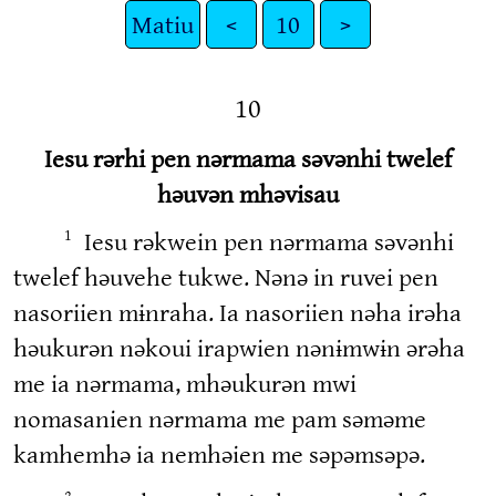
Matiu
<
10
>
10
Iesu rərhi pen nərmama səvənhi twelef
həuvən mhəvisau
Iesu rəkwein pen nərmama səvənhi
1
twelef həuvehe tukwe. Nənə in ruvei pen
nasoriien mɨnraha. Ia nasoriien nəha irəha
həukurən nəkoui irapwien nənɨmwɨn ərəha
me ia nərmama, mhəukurən mwi
nomasanien nərmama me pam səməme
kamhemhə ia nemhəien me səpəmsəpə.
2