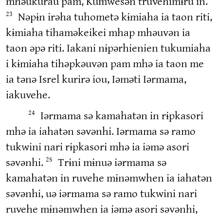
mhəukurau pam, Kumwesən truvehimɨru in.
Nəpɨn irəha tuhometə kɨmiaha ia taon riti,
23
kɨmiaha tihaməkeikei mhap mhəuvən ia
taon əpə riti. Iakani nɨpərhienien tukumiaha
i kɨmiaha tihəpkəuvən pam mhə ia taon me
ia tənə Isrel kurirə iou, Iəməti Iərmama,
iakuvehe.
Iərmama sə kamahatən in rɨpkasori
24
mhə ia iahatən səvənhi. Iərmama sə ramo
tukwini nari rɨpkasori mhə ia iəmə asori
səvənhi.
Trɨni mɨnuə iərmama sə
25
kamahatən in ruvehe mɨnəmwhen ia iahatən
səvənhi, uə iərmama sə ramo tukwini nari
ruvehe mɨnəmwhen ia iəmə asori səvənhi,