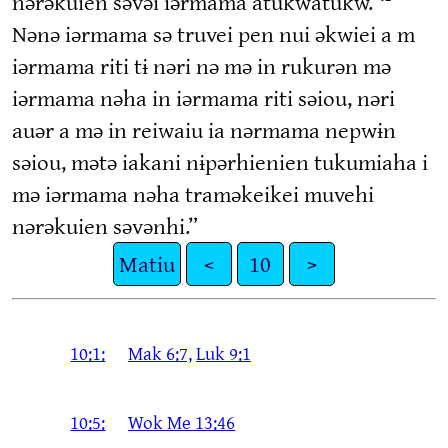
nərəkuien səvəi iərmama atukwatukw.
Nənə iərmama sə truvei pen nui əkwiei a m
iərmama riti tɨ nəri nə mə in rukurən mə
iərmama nəha in iərmama riti səiou, nəri
auər a mə in reiwaiu ia nərmama nepwɨn
səiou, mətə iakani nɨpərhienien tukumiaha i
mə iərmama nəha traməkeikei muvehi
nərəkuien səvənhi.”
Matiu
<
10
>
10:1:
Mak 6:7,
Luk 9:1
10:5:
Wok Me 13:46