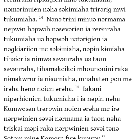
nəmərinuien nəha səkɨmiaha trɨrərɨɡ mwi
tukumiaha.
Nənə trɨni mɨnuə nərmama
14
nepwɨn həpwəh nəsevərien ia rerɨnraha
tukumiaha uə həpwəh nətərɨɡien ia
nəɡkiariien me səkɨmiaha, nəpɨn kɨmiaha
tihəier ia nimwə səvənraha uə taon
səvənraha, tihaməkeikei mhounouini raka
nɨməkwrur ia nɨsumiaha, mhahatən pen mə
irəha həno noien ərəha.
Iakani
15
nɨpərhienien tukumiaha i ia nəpɨn nəha
Kumwesən trərpwɨn noien ərəha me irə
nərpwɨnien səvəi nərmama ia taon nəha
trɨskai məpi raka nərpwɨnien səvəi tənə
Sotom mɨne Komora fwe kupwən.”