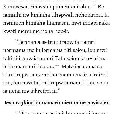
Kumwesən rɨnəvsini pam raka irəha.
Ro
31
iamɨnhi irə kɨmiaha tihəpwəh nehekɨrien. Ia
nənimen kɨmiaha hiamasan mwi mhəpi raka
kwəti menu me nəha həpɨk.
Iərmama sə trɨni irapw ia nəmri
32
nərmama mə in iərmama riti səiou, iou mwi
takɨni irapw ia nəmri Tata səiou ia neiai mə
in iərmama riti səiou.
Mətə iərmama sə
33
trɨni irapw ia nəmri nərmama mə in rɨreirei
iou, iou mwi takɨni irapw ia nəmri Tata səiou
ia neiai mə iakreirei in.”
Iesu rəɡkiari ia nəmərinuien mɨne nəvisəien
“Rərəha mə rerɨmiaha ramrhi iou mə
34