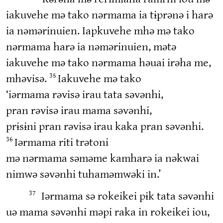
iakuvehe mə tako nərmama ia tɨprənə i harə
ia nəmərinuien. Iapkuvehe mhə mə tako
nərmama harə ia nəmərinuien, mətə
iakuvehe mə tako nərmama həuai irəha me,
mhəvisə.
Iakuvehe mə tako
35
‘iərmama rəvisə irau tata səvənhi,
pran rəvisə irau mama səvənhi,
prɨsɨni pran rəvisə irau kaka pran səvənhi.
Iərmama riti trətoni
36
mə nərmama səməme kamharə ia nəkwai
nimwə səvənhi tuhaməmwəki in.’
Iərmama sə rokeikei pɨk tata səvənhi
37
uə mama səvənhi məpi raka in rokeikei iou,