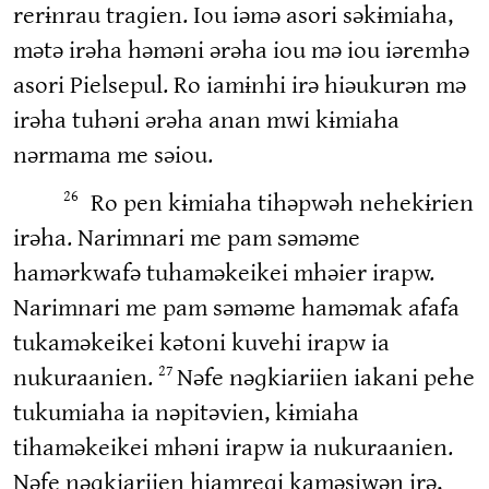
rerɨnrau traɡien. Iou iəmə asori səkɨmiaha,
mətə irəha həməni ərəha iou mə iou iəremhə
asori Pielsepul. Ro iamɨnhi irə hiəukurən mə
irəha tuhəni ərəha anan mwi kɨmiaha
nərmama me səiou.
Ro pen kɨmiaha tihəpwəh nehekɨrien
26
irəha. Narimnari me pam səməme
hamərkwafə tuhaməkeikei mhəier irapw.
Narimnari me pam səməme haməmak afafa
tukaməkeikei kətoni kuvehi irapw ia
nukuraanien.
Nəfe nəɡkiariien iakani pehe
27
tukumiaha ia nəpitəvien, kɨmiaha
tihaməkeikei mhəni irapw ia nukuraanien.
Nəfe nəɡkiariien hiamreɡi kaməsiwən irə,