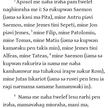
Aposol me nəha irəha pam twelef
nəɡhɨnraha me i: Sə rukupwən Saemon
(iəmə sə kani mə Pita), mɨne Antru piəvi
Saemon, mɨne Jemes tɨni Sepeti, mɨne Jon
piəvi Jemes,
mɨne Filip, mɨne Patolomiu,
3
mɨne Tomas, mɨne Matiu (iəmə sə kupwən
kamərəku pen takis min), mɨne Jemes tɨni
Alfeas, mɨne Tateas,
mɨne Saemon (iəmə sə
4
kupwən rakurirə ia nəmə me nəha
kamhəmwur mə tuhəkoui irapw nəkur Rom),
mɨne Jutas Iskariot (iəmə sə ruvei pen Iesu ia
rəɡi nərmama səməme haməmwəki in).
Nəmə me nəha twelef Iesu rərhi pen
5
irəha, maməvəhaɡ mɨnraha, mani mə,