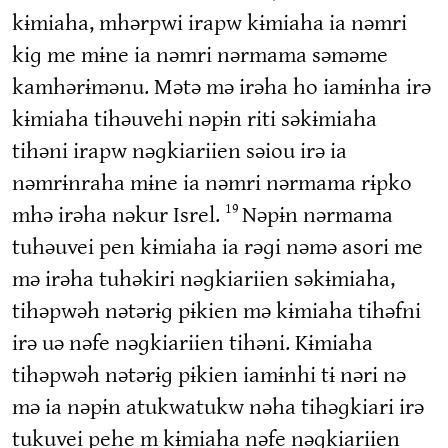
kɨmiaha, mhərpwi irapw kɨmiaha ia nəmri
kiɡ me mɨne ia nəmri nərmama səməme
kamhərɨmənu. Mətə mə irəha ho iamɨnha irə
kɨmiaha tihəuvehi nəpɨn riti səkɨmiaha
tihəni irapw nəɡkiariien səiou irə ia
nəmrɨnraha mɨne ia nəmri nərmama rɨpko
mhə irəha nəkur Isrel.
Nəpɨn nərmama
19
tuhəuvei pen kɨmiaha ia rəɡi nəmə asori me
mə irəha tuhəkiri nəɡkiariien səkɨmiaha,
tihəpwəh nətərɨɡ pɨkien mə kɨmiaha tihəfni
irə uə nəfe nəɡkiariien tihəni. Kɨmiaha
tihəpwəh nətərɨɡ pɨkien iamɨnhi tɨ nəri nə
mə ia nəpɨn atukwatukw nəha tihəɡkiari irə
tukuvei pehe m kɨmiaha nəfe nəɡkiariien