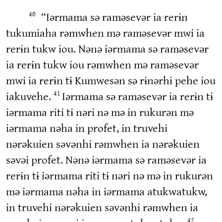
“Iərmama sə raməsevər ia rerɨn
40
tukumiaha rəmwhen mə raməsevər mwi ia
rerɨn tukw iou. Nənə iərmama sə raməsevər
ia rerɨn tukw iou rəmwhen mə raməsevər
mwi ia rerɨn tɨ Kumwesən sə rɨnərhi pehe iou
iakuvehe.
Iərmama sə raməsevər ia rerɨn tɨ
41
iərmama riti tɨ nəri nə mə in rukurən mə
iərmama nəha in profet, in truvehi
nərəkuien səvənhi rəmwhen ia nərəkuien
səvəi profet. Nənə iərmama sə raməsevər ia
rerɨn tɨ iərmama riti tɨ nəri nə mə in rukurən
mə iərmama nəha in iərmama atukwatukw,
in truvehi nərəkuien səvənhi rəmwhen ia
42