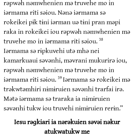
rəpwəh nəmwhenien mə truvehe mo in
iərmama riti səiou. Nənə iərmama sə
rokeikei pɨk tɨni iərman uə tɨni pran məpi
raka in rokeikei iou rəpwəh nəmwhenien mə
truvehe mo in iərmama riti səiou.
38
Iərmama sə rɨpkuvehi utə mhə nei
kamarkuaui səvənhi, məvrani mukurirə iou,
rəpwəh nəmwhenien mə truvehe mo in
iərmama riti səiou.
Iərmama sə rokeikei mə
39
trəkwtəmhiri nɨmɨruien səvənhi trarfai irə.
Mətə iərmama sə traraka ia nɨmɨruien
səvənhi tukw iou truvehi nɨmɨruien rerɨn.”
Iesu rəɡkiari ia nərəkuien səvəi nəkur
atukwatukw me