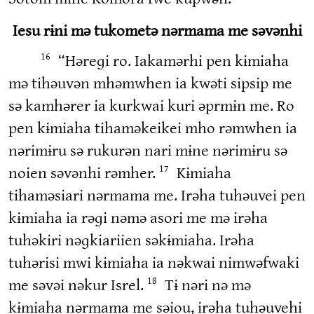
Iesu rɨni mə tukometə nərmama me səvənhi
“Həreɡi ro. Iakamərhi pen kɨmiaha
16
mə tihəuvən mhəmwhen ia kwəti sipsip me
sə kamhərer ia kurkwai kuri əprmɨn me. Ro
pen kɨmiaha tihaməkeikei mho rəmwhen ia
nərimɨru sə rukurən nari mɨne nərimɨru sə
noien səvənhi rəmher.
Kɨmiaha
17
tihaməsiari nərmama me. Irəha tuhəuvei pen
kɨmiaha ia rəɡi nəmə asori me mə irəha
tuhəkiri nəɡkiariien səkɨmiaha. Irəha
tuhərisi mwi kɨmiaha ia nəkwai nimwəfwaki
me səvəi nəkur Isrel.
Tɨ nəri nə mə
18
kɨmiaha nərmama me səiou, irəha tuhəuvehi