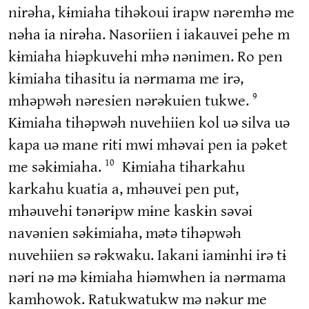
nirəha, kɨmiaha tihəkoui irapw nəremhə me
nəha ia nirəha. Nasoriien i iakauvei pehe m
kɨmiaha hiəpkuvehi mhə nənimen. Ro pen
kɨmiaha tihasitu ia nərmama me irə,
mhəpwəh nəresien nərəkuien tukwe.
9
Kɨmiaha tihəpwəh nuvehiien kol uə silva uə
kapa uə mane riti mwi mhəvai pen ia pəket
me səkɨmiaha.
Kɨmiaha tiharkahu
10
karkahu kuatia a, mhəuvei pen put,
mhəuvehi tənərɨpw mɨne kaskɨn səvəi
navənien səkɨmiaha, mətə tihəpwəh
nuvehiien sə rəkwaku. Iakani iamɨnhi irə tɨ
nəri nə mə kɨmiaha hiəmwhen ia nərmama
kamhowok. Ratukwatukw mə nəkur me