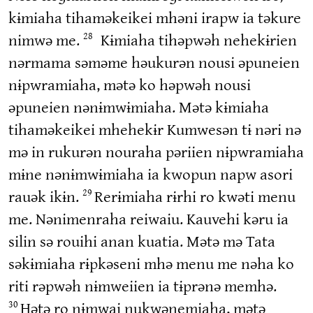
kɨmiaha tihaməkeikei mhəni irapw ia təkure
nimwə me.
Kɨmiaha tihəpwəh nehekɨrien
28
nərmama səməme həukurən nousi əpuneien
nɨpwramiaha, mətə ko həpwəh nousi
əpuneien nənɨmwɨmiaha. Mətə kɨmiaha
tihaməkeikei mhehekɨr Kumwesən tɨ nəri nə
mə in rukurən nouraha pəriien nɨpwramiaha
mɨne nənɨmwɨmiaha ia kwopun napw asori
rauək ikɨn.
Rerɨmiaha rɨrhi ro kwəti menu
29
me. Nənimenraha reiwaiu. Kauvehi kəru ia
silin sə rouihi anan kuatia. Mətə mə Tata
səkɨmiaha rɨpkəseni mhə menu me nəha ko
riti rəpwəh nɨmweiien ia tɨprənə memhə.
Hətə ro nɨmwai nukwənemiaha, mətə
30