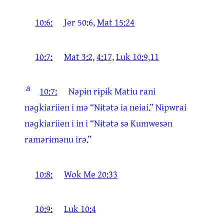
10:6:
Jer 50:6,
Mat 15:24
10:7:
Mat 3:2,
4:17,
Luk 10:9,11
a
10:7:
Nəpɨn rɨpɨk Matiu rani
nəɡkiariien i mə “Nɨtətə ia neiai.” Nɨpwrai
nəɡkiariien i in i “Nɨtətə sə Kumwesən
ramərɨmənu irə.”
10:8:
Wok Me 20:33
10:9:
Luk 10:4