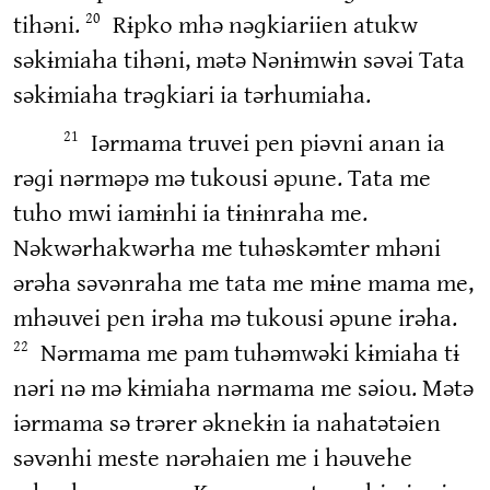
tihəni.
Rɨpko mhə nəɡkiariien atukw
20
səkɨmiaha tihəni, mətə Nənɨmwɨn səvəi Tata
səkɨmiaha trəɡkiari ia tərhumiaha.
Iərmama truvei pen piəvni anan ia
21
rəɡi nərməpə mə tukousi əpune. Tata me
tuho mwi iamɨnhi ia tɨnɨnraha me.
Nəkwərhakwərha me tuhəskəmter mhəni
ərəha səvənraha me tata me mɨne mama me,
mhəuvei pen irəha mə tukousi əpune irəha.
Nərmama me pam tuhəmwəki kɨmiaha tɨ
22
nəri nə mə kɨmiaha nərmama me səiou. Mətə
iərmama sə trərer əknekɨn ia nahatətəien
səvənhi meste nərəhaien me i həuvehe