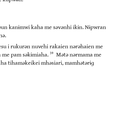
opun kanɨmwi kaha me səvənhi ikɨn. Nɨpwran
hə.
Iesu i rukurən nuvehi rakaien nərəhaien me
en me pam səkɨmiaha.
Mətə nərmama me
39
ha tihaməkeikei mhəsiari, mamhətərɨɡ