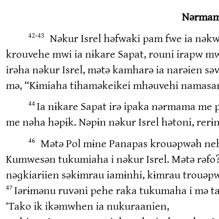
Nərmama
Nəkur Isrel həfwaki pam fwe ia nəkw
42-43
krouvehe mwi ia nɨkare Sapat, rouni irapw m
irəha nəkur Isrel, mətə kamharə ia narəien sə
mə, “Kɨmiaha tihaməkeikei mhəuvehi namasan
Ia nɨkare Sapat irə ipaka nərmama me 
44
me nəha həpɨk. Nəpɨn nəkur Isrel hətoni, rerɨn
Mətə Pol mɨne Panapas krouəpwəh nehe
46
Kumwesən tukumiaha i nəkur Isrel. Mətə rəfo?
nəɡkiariien səkɨmrau iamɨnhi, kɨmrau trouəpw
Iərɨmənu ruvəni pehe raka tukumaha i mə t
47
‘Tako ik ikəmwhen ia nukuraanien,