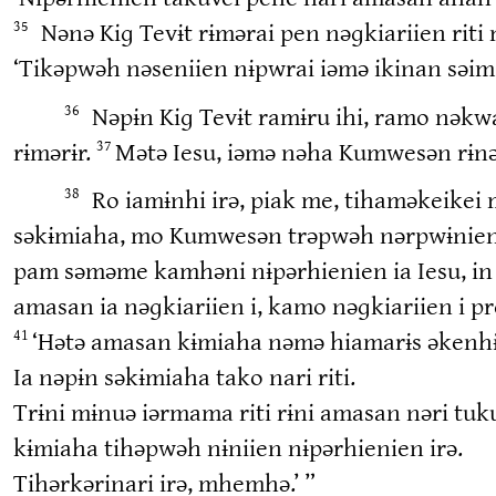
Nənə Kiɡ Tevɨt rɨmərai pen nəɡkiariien riti
35
‘Tikəpwəh nəseniien nɨpwrai iəmə ikinan səim 
Nəpɨn Kiɡ Tevɨt ramɨru ihi, ramo nək
36
rɨmərɨr.
Mətə Iesu, iəmə nəha Kumwesən rɨnə
37
Ro iamɨnhi irə, piak me, tihaməkeikei
38
səkɨmiaha, mo Kumwesən trəpwəh nərpwɨnien.
pam səməme kamhəni nɨpərhienien ia Iesu, in
amasan ia nəɡkiariien i, kamo nəɡkiariien i p
‘Hətə amasan kɨmiaha nəmə hiamarɨs əkenhɨn
41
Ia nəpɨn səkɨmiaha tako nari riti.
Trɨni mɨnuə iərmama riti rɨni amasan nəri tu
kɨmiaha tihəpwəh nɨniien nɨpərhienien irə.
Tihərkərinari irə, mhemhə.’ ”