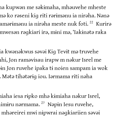
 kaha kupwən me səkɨmaha, mhəuvehe mheste
ko rəseni kiɡ riti rərɨmənu ia nirəha. Nənə
ramərɨmənu ia nirəha meste nuk foti.
Kurirə
22
wesən rəɡkiari irə, mɨni mə, ‘Iakɨnətə raka
a kwənəkwus səvəi Kiɡ Tevɨt mə truvehe
nhi, Jon raməvisau irapw m nəkur Isrel me
ɨn Jon ruvehe ipaka tɨ noien sampam ia wok
 Mətə tihətərɨɡ iou. Iərmama riti nəha
aha iesa rɨpko mhə kɨmiaha nəkur Isrel,
ehimɨru nərmama.
Nəpɨn Iesu ruvehe,
27
həreirei mwi nɨpwrai nəɡkiariien səvəi