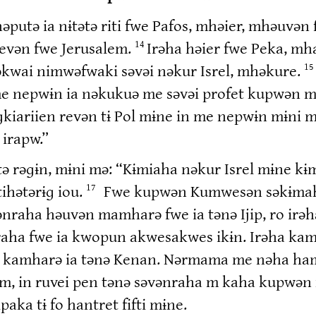
utə ia nɨtətə riti fwe Pafos, mhəier, mhəuvən f
evən fwe Jerusalem.
Irəha həier fwe Peka, mh
14
nəkwai nimwəfwaki səvəi nəkur Isrel, mhəkure.
15
me nepwɨn ia nəkukuə me səvəi profet kupwən 
iariien revən tɨ Pol mɨne in me nepwɨn mɨni mə
 irapw.”
utə rəɡɨn, mɨni mə: “Kɨmiaha nəkur Isrel mɨne k
hətərɨɡ iou.
Fwe kupwən Kumwesən səkɨmaha 
17
ha həuvən mamharə fwe ia tənə Ijip, ro irəha h
ɨnraha fwe ia kwopun akwesakwes ikɨn. Irəha ka
ha kamharə ia tənə Kenan. Nərmama me nəha ha
, in ruvei pen tənə səvənraha m kaha kupwən 
ka tɨ fo hantret fifti mɨne.