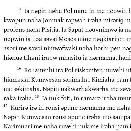
Ia nəpɨn nəha Pol mɨne in me nepwɨn həp
13
kwopun nəha Jonmak rəpwəh irəha mɨrərɨɡ m
profens nəha Pisitia. Ia Sapat həuvnimwə ia 
nepwɨn ia Loa səvəi Moses mɨne nəɡkiariien 
asori me səvəi nimwəfwaki nəha hərhi pen nəɡk
hiənuə tihəni irapw mhasitu ia nərmama, həni
Ro iamɨnhi irə Pol rɨskəmter, muvehi 
16
hiaməsiai Kumwesən səkɨmaha. Kɨmiaha pam ti
me səkɨmaha. Nəpɨn nəkwərhakwərha me səvənra
raka irəha.
Ia nuk foti, in ramarə irəha m
18
Kurirə irə in rousi əpune nərmama me nə
19
Nəpɨn Kumwesən rousi əpune irəha mo sampam
Narimnari me nəha ruvehi nuk me irəha pam ipa