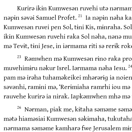
Kurirə ikɨn Kumwesən ruvehi utə nərmam
nəpɨn səvəi Samuel Profet.
Ia nəpɨn nəha k
21
Kumwesən ruvei pen Sol, tɨni Kis, mɨnraha. So
ikɨn Kumwesən ruvehi raka Sol nəha, nənə muv
mə Tevɨt, tɨni Jese, in iərmama riti sə rerɨk ro
Rəmwhen mə Kumwesən rɨno raka promes
23
muvehimɨru nəkur Isrel. Iərmama nəha Iesu.
2
pam mə irəha tuhaməkeikei mhərərɨɡ ia noie
səvənhi, ramɨni mə, ‘Rerɨmiaha ramrhi iou mə 
rauvehe kurirə ia nirak. Iapkəmwhen mhə mə ta
Nərman, piak me, kɨtaha səməme səməu
26
mətə hiaməsiai Kumwesən səkɨmaha, tukutaha 
nərmama səməme kamharə fwe Jerusalem mɨne 