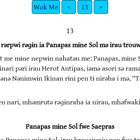
Wok Me
<
13
>
13
ərpwi rəɡɨn ia Panapas mɨne Sol mə irau trou
t me mɨne nepwɨn nahatən me: Panapas, mɨne So
ari pəri irau Herot Antipas, iəmə asori sə ramə
ə Nənɨmwɨn Ikinan rɨni pen tɨ nirəha i mə, “T
en nari, mhəmrutə rəɡɨnraha ia nirau, mhəfwak
Panapas mɨne Sol fwe Saepras
a Panapas mɨne Sol, irau kroueiwaiu pen fwe ta