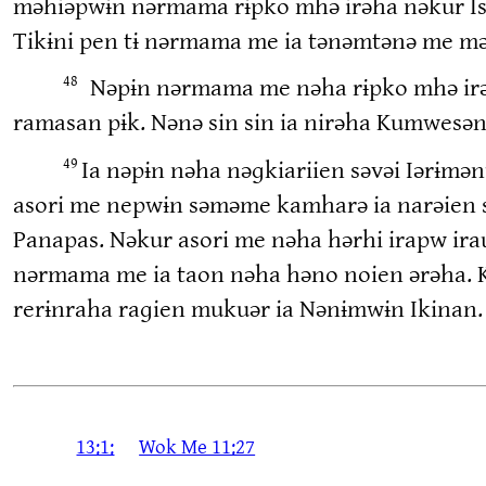
məhiəpwɨn nərmama rɨpko mhə irəha nəkur Is
Tikɨni pen tɨ nərmama me ia tənəmtənə me mə 
Nəpɨn nərmama me nəha rɨpko mhə irəha
48
ramasan pɨk. Nənə sin sin ia nirəha Kumwesən 
Ia nəpɨn nəha nəɡkiariien səvəi Iərɨmə
49
asori me nepwɨn səməme kamharə ia narəien s
Panapas. Nəkur asori me nəha hərhi irapw ira
nərmama me ia taon nəha həno noien ərəha. K
rerɨnraha raɡien mukuər ia Nənɨmwɨn Ikinan.
13:1:
Wok Me 11:27