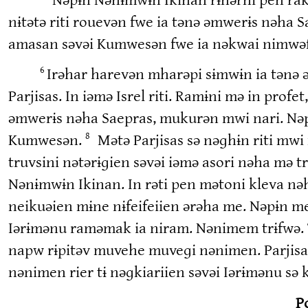
nɨtətə riti rouevən fwe ia tənə əmwerɨs nəha 
amasan səvəi Kumwesən fwe ia nəkwai nimwəfw
Irəhar harevən mharəpi sɨmwɨn ia tənə 
6
Parjisas. In iəmə Isrel riti. Ramɨni mə in profe
əmwerɨs nəha Saepras, mukurən mwi nari. Nəpɨn
Kumwesən.
Mətə Parjisas sə nəɡhɨn riti mw
8
truvsini nətərɨɡien səvəi iəmə asori nəha mə t
Nənɨmwɨn Ikinan. In rəti pen mətoni kleva nə
neikuəien mɨne nɨfeifeiien ərəha me. Nəpɨn 
Iərɨmənu raməmak ia niram. Nənimem trɨfwə. 
napw rɨpitəv muvehe muveɡi nənimen. Parjisas
nənimen rier tɨ nəɡkiariien səvəi Iərɨmənu sə k
P