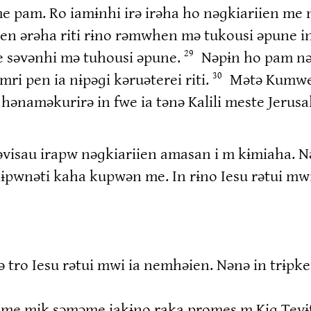
e pam. Ro iamɨnhi irə irəha ho nəɡkiariien me
en ərəha riti rɨno rəmwhen mə tukousi əpune 
e səvənhi mə tuhousi əpune.
Nəpɨn ho pam nə
29
i pen ia nɨpəɡi kəruəterei riti.
Mətə Kumwes
30
hənaməkurirə in fwe ia tənə Kalili meste Jerusa
isau irapw nəɡkiariien amasan i m kɨmiaha. N
 nɨpwnəti kaha kupwən me. In rɨno Iesu rətui m
 tro Iesu rətui mwi ia nemhəien. Nənə in trɨp
 me mik səməme iakɨno raka promes m Kiɡ Tevɨ