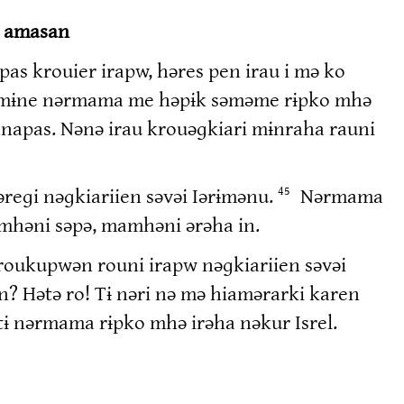
n amasan
as krouier irapw, həres pen irau i mə ko
pɨk mɨne nərmama me həpɨk səməme rɨpko mhə
Panapas. Nənə irau krouəɡkiari mɨnraha rauni
reɡi nəɡkiariien səvəi Iərɨmənu.
Nərmama
45
kamhəni səpə, mamhəni ərəha in.
roukupwən rouni irapw nəɡkiariien səvəi
? Hətə ro! Tɨ nəri nə mə hiamərarki karen
tɨ nərmama rɨpko mhə irəha nəkur Isrel.