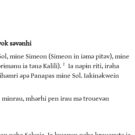
wok səvənhi
l, mɨne Simeon (Simeon in iəmə pitəv), mɨne
rɨmənu ia tənə Kalili).
Ia nəpɨn riti, irəha
2
ihəmri əpə Panapas mɨne Sol. Iakɨnəkwein
i mɨnrau, mhərhi pen irau mə trouevən
on nəha Selusia. Ia kwopun nəha krouəputə ia