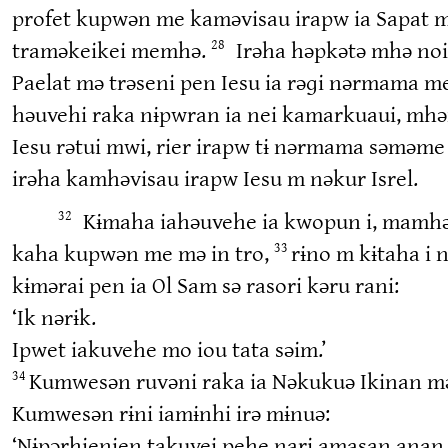
profet kupwən me kaməvisau irapw ia Sapat m
traməkeikei memhə.
Irəha həpkətə mhə noi
28
Paelat mə trəseni pen Iesu ia rəɡi nərmama m
həuvehi raka nɨpwran ia nei kamarkuaui, mhəmr
Iesu rətui mwi, rier irapw tɨ nərmama səməme 
irəha kamhəvisau irapw Iesu m nəkur Isrel.
Kɨmaha iahəuvehe ia kwopun i, mamhəv
32
kaha kupwən me mə in tro,
rɨno m kɨtaha i
33
kɨmərai pen ia Ol Sam sə rasori kəru rani:
‘Ik nərɨk.
Ipwet iakuvehe mo iou tata səim.’
Kumwesən ruvəni raka ia Nəkukuə Ikinan mə
34
Kumwesən rɨni iamɨnhi irə mɨnuə:
‘Nɨpərhienien takuvei pehe nari amasan anan