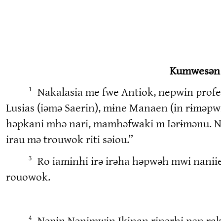
Kumwesən r
Nakalasia me fwe Antiok, nepwɨn profe
1
Lusias (iəmə Saerin), mɨne Manaen (in rɨməpwin
həpkani mhə nari, mamhəfwaki m Iərɨmənu. Nən
irau mə trouwok riti səiou.”
Ro iamɨnhi irə irəha həpwəh mwi nanii
3
rouowok.
Nəpɨn Nənɨmwɨn Ikinan rɨnərhi pen rak
4