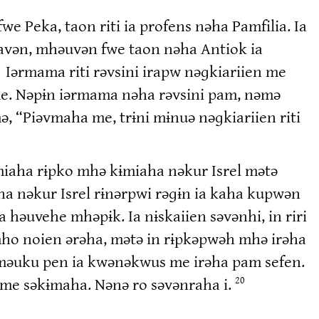
we Peka, taon riti ia profens nəha Pamfilia. Ia
avən, mhəuvən fwe taon nəha Antiok ia
Iərmama riti rəvsini irapw nəɡkiariien me
me. Nəpɨn iərmama nəha rəvsini pam, nəmə
, “Piəvmaha me, trɨni mɨnuə nəɡkiariien riti
ɨmiaha rɨpko mhə kɨmiaha nəkur Isrel mətə
nəkur Isrel rɨnərpwi rəɡɨn ia kaha kupwən
əuvehe mhəpɨk. Ia nɨskaiien səvənhi, in riri
mho noien ərəha, mətə in rɨpkəpwəh mhə irəha
məuku pen ia kwənəkwus me irəha pam sefen.
me səkɨmaha. Nənə ro səvənraha i.
20