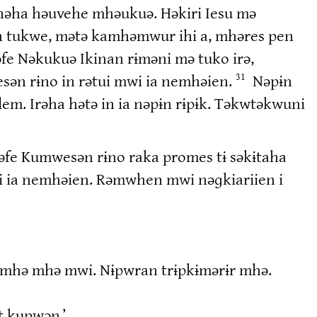
 nəha həuvehe mhəukuə. Həkiri Iesu mə
in tukwe, mətə kamhəmwur ihi a, mhəres pen
fe Nəkukuə Ikinan rɨməni mə tuko irə,
ən rɨno in rətui mwi ia nemhəien.
Nəpɨn
31
lem. Irəha hətə in ia nəpɨn rɨpɨk. Təkwtəkwuni
əfe Kumwesən rɨno raka promes tɨ səkɨtaha
wi ia nemhəien. Rəmwhen mwi nəɡkiariien i
kemhə mhə mwi. Nɨpwran trɨpkɨmərɨr mhə.
t kupwən.’