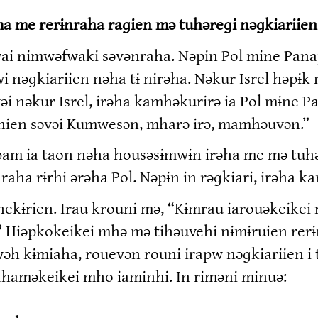
 me rerɨnraha raɡien mə tuhəreɡi nəɡkiariie
ai nimwəfwaki səvənraha. Nəpɨn Pol mɨne Panap
wi nəɡkiariien nəha tɨ nirəha. Nəkur Isrel hə
vəi nəkur Isrel, irəha kamhəkurirə ia Pol mɨne 
ien səvəi Kumwesən, mharə irə, mamhəuvən.”
pam ia taon nəha housəsɨmwɨn irəha me mə tuhə
raha rɨrhi ərəha Pol. Nəpɨn in rəɡkiari, irəha 
kɨrien. Irau krouni mə, “Kɨmrau iarouəkeikei 
 Hiəpkokeikei mhə mə tihəuvehi nɨmɨruien rerɨn
əh kɨmiaha, rouevən rouni irapw nəɡkiariien i 
ahaməkeikei mho iamɨnhi. In rɨməni mɨnuə: