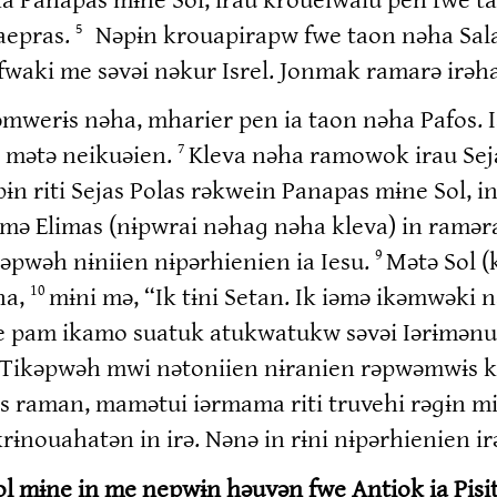
Saepras.
Nəpɨn krouapirapw fwe taon nəha Sala
5
aki me səvəi nəkur Isrel. Jonmak ramarə irəha
əmwerɨs nəha, mharier pen ia taon nəha Pafos. 
t, mətə neikuəien.
Kleva nəha ramowok irau Seja
7
 riti Sejas Polas rəkwein Panapas mɨne Sol, in 
i mə Elimas (nɨpwrai nəhaɡ nəha kleva) in ramə
rəpwəh nɨniien nɨpərhienien ia Iesu.
Mətə Sol (
9
ha,
mɨni mə, “Ik tɨni Setan. Ik iəmə ikəmwəki
10
me pam ikamo suatuk atukwatukw səvəi Iərɨmənu
Tikəpwəh mwi nətoniien nɨranien rəpwəmwɨs kw
 raman, mamətui iərmama riti truvehi rəɡɨn mi
rɨnouahatən in irə. Nənə in rɨni nɨpərhienien ir
ol mɨne in me nepwɨn həuvən fwe Antiok ia Pisit