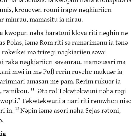
mis, krouevən rouni irapw nəɡkiariien
r mɨnrau, mamasitu ia nirau.
Ia kwopun nəha harətoni kleva riti nəɡhɨn nə
s Polas, iəmə Rom riti sə ramərɨmənu ia tənə
rokeikei mə trɨreɡi nəɡkiariien səvəi
rai raka nəɡkiariien səvənrau, mamousari mə
kani mwi in mə Pol) rerɨn ruvehe mukuər ia
 narimnari amasan me pam. Rerɨm rukuər ia
, ramikou.
Ətə ro! Təkwtəkwuni nəha rəɡi
11
opti.” Təkwtəkwuni a nari riti rəmwhen nɨse
ri in.
Nəpɨn iəmə asori nəha Sejas rətoni,
12
ə.
ia