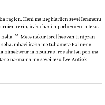
a raɡien. Həni mə nəɡkiariien səvəi Iərɨmənu
ruien rerɨn, irəha həni nɨpərhienien ia Iesu.
n nəha.
Mətə nəkur Isrel həuvən tɨ nɨpran
50
n nəha, mhəvi irəha mə tuhometə Pol mɨne
ka nɨməkwrur ia nɨsunrau, rouahatən pen mə
ənə nərmama me səvəi Iesu fwe Antiok