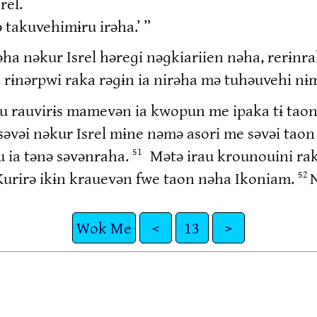
rel.
takuvehimɨru irəha.’ ”
 nəkur Isrel həreɡi nəɡkiariien nəha, rerɨnrah
rɨnərpwi raka rəɡɨn ia nirəha mə tuhəuvehi nɨmɨ
nu rauvirɨs mamevən ia kwopun me ipaka tɨ tao
əvəi nəkur Isrel mɨne nəmə asori me səvəi tao
u ia tənə səvənraha.
Mətə irau krounouini ra
51
urirə ikɨn krauevən fwe taon nəha Ikoniam.
N
52
Wok Me
<
13
>