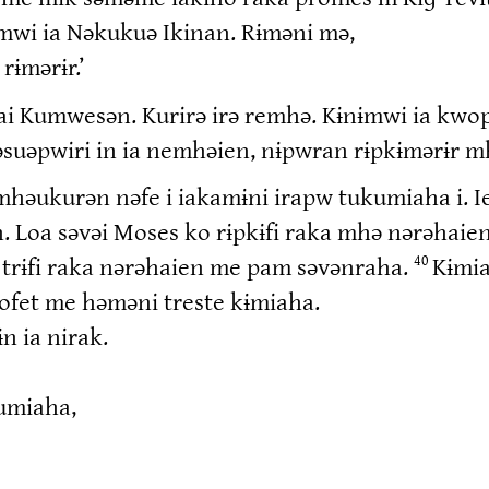
 mwi ia Nəkukuə Ikinan. Rɨməni mə,
rɨmərɨr.’
wai Kumwesən. Kurirə irə remhə. Kɨnɨmwi ia kw
suəpwiri in ia nemhəien, nɨpwran rɨpkɨmərɨr m
 mhəukurən nəfe i iakamɨni irapw tukumiaha i. 
 Loa səvəi Moses ko rɨpkɨfi raka mhə nərəhai
 trɨfi raka nərəhaien me pam səvənraha.
Kɨmia
40
rofet me həməni treste kɨmiaha.
 ia nirak.
kumiaha,