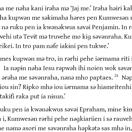
a me nəha kani irəha mə ‘Jaj me.’ Irəha həiri
aha kupwən me səkɨmaha həres pen Kumwesən mə 
l nə ruku pen ia kwənəkwus səvəi Penjamin. In 
ehi utə Tevɨt mə truvehe mo kiɡ səvənraha. Kum
keikei. In tro pam nəfe iakɨni pen tukwe.’
 kupwən mə tro, in rərhi pehe iərmama riti i
Ia nəpɨn nəha Iesu rəpwəh ihi noien wok səvə
4
n ərəha me səvənraha, nənə mho paptaes.
Nəp
25
iou sin? Rɨpko mhə iou iərmama sə hiameitenhi.
kɨfi raka put ia nɨsun.’
ku pen ia kwənəkwus səvəi Epraham, mɨne kɨmi
i, Kumwesən rərhi pehe nəɡkiariien i sə rauv
nəmə asori me səvənraha həpkətə sas mhə in, m