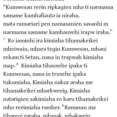
“Kumwesən rerɨn rɨpkaɡien mhə tɨ nərmama
səməme kamhəfiəutə ia nirəha,
mətə raməriari pen namasanien səvənhi m
nərmama səməme kamhəuvehi irapw irəha.”
Ro iamɨnhi irə kɨmiaha tihaməkeikei
7
mheiwaiu, mharə teɡɨn Kumwesən, mhəni
rekəm tɨ Setan, nənə in trəpwəh kɨmiaha
map.
Kɨmiaha tihəuvehe ipaka tɨ
8
Kumwesən, nənə in truvehe ipaka
tukumiaha. Kɨmiaha nəkur ərəha me
tihaməkeikei mhərkwerɨɡ. Kɨmiaha
nətərɨɡien səkɨmiaha ro kəru tihaməkeikei
mho rerɨmiaha rəmher.
Ramasan mə
9
tihəreɡi rərəha, mhasək, mhəkwein