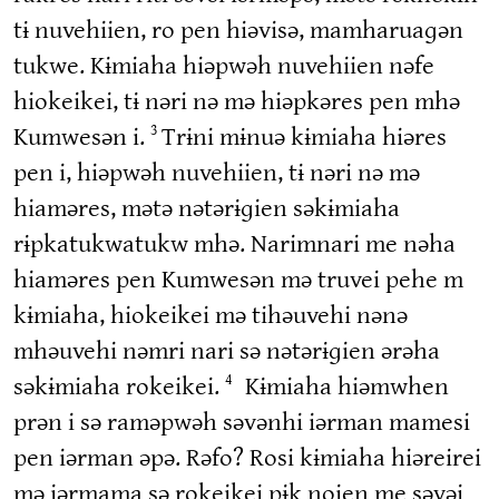
tɨ nuvehiien, ro pen hiəvisə, mamharuaɡən
tukwe. Kɨmiaha hiəpwəh nuvehiien nəfe
hiokeikei, tɨ nəri nə mə hiəpkəres pen mhə
Kumwesən i.
Trɨni mɨnuə kɨmiaha hiəres
3
pen i, hiəpwəh nuvehiien, tɨ nəri nə mə
hiaməres, mətə nətərɨɡien səkɨmiaha
rɨpkatukwatukw mhə. Narimnari me nəha
hiaməres pen Kumwesən mə truvei pehe m
kɨmiaha, hiokeikei mə tihəuvehi nənə
mhəuvehi nəmri nari sə nətərɨɡien ərəha
səkɨmiaha rokeikei.
Kɨmiaha hiəmwhen
4
prən i sə raməpwəh səvənhi iərman mamesi
pen iərman əpə. Rəfo? Rosi kɨmiaha hiəreirei
mə iərmama sə rokeikei pɨk noien me səvəi