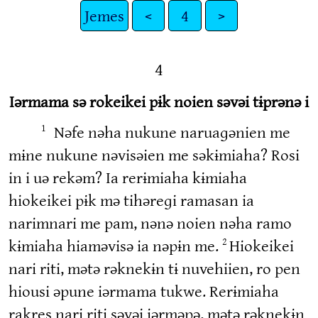
Jemes
<
4
>
4
Iərmama sə rokeikei pɨk noien səvəi tɨprənə i
Nəfe nəha nukune naruaɡənien me
1
mɨne nukune nəvisəien me səkɨmiaha? Rosi
in i uə rekəm? Ia rerɨmiaha kɨmiaha
hiokeikei pɨk mə tihəreɡi ramasan ia
narimnari me pam, nənə noien nəha ramo
kɨmiaha hiaməvisə ia nəpɨn me.
Hiokeikei
2
nari riti, mətə rəknekɨn tɨ nuvehiien, ro pen
hiousi əpune iərmama tukwe. Rerɨmiaha
rakres nari riti səvəi iərməpə, mətə rəknekɨn