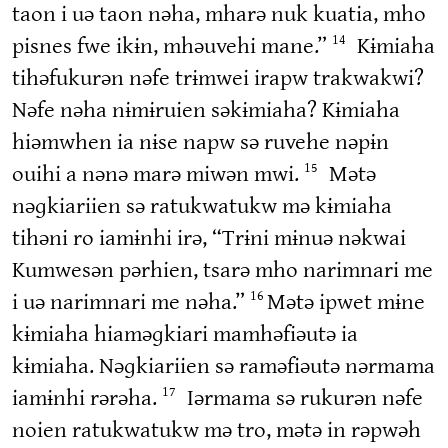
taon i uə taon nəha, mharə nuk kuatia, mho
pisnes fwe ikɨn, mhəuvehi mane.”
Kɨmiaha
14
tihəfukurən nəfe trɨmwei irapw trakwakwi?
Nəfe nəha nɨmɨruien səkɨmiaha? Kɨmiaha
hiəmwhen ia nɨse napw sə ruvehe nəpɨn
ouihi a nənə marə miwən mwi.
Mətə
15
nəɡkiariien sə ratukwatukw mə kɨmiaha
tihəni ro iamɨnhi irə, “Trɨni mɨnuə nəkwai
Kumwesən pərhien, tsarə mho narimnari me
i uə narimnari me nəha.”
Mətə ipwet mɨne
16
kɨmiaha hiaməɡkiari mamhəfiəutə ia
kɨmiaha. Nəɡkiariien sə raməfiəutə nərmama
iamɨnhi rərəha.
Iərmama sə rukurən nəfe
17
noien ratukwatukw mə tro, mətə in rəpwəh