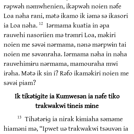
rəpwəh nəmwhenien, ikəpwəh noien nəfe
Loa nəha rani, mətə ikamo ik iəmə sə ikasori
ia Loa nəha.
Iərmama kuatia in əpa
12
rauvehi nasoriien mə trəmri Loa, məkiri
noien me səvəi nərmama, nənə mərpwɨn tai
noien me səvənraha. Iərmama nəha in nəha
rauvehimɨru nərmama, mamouraha mwi
irəha. Mətə ik sin i? Rəfo ikaməkiri noien me
səvəi piam?
Ik tikətɨɡite ia Kumwesən ia nəfe tiko
trakwakwi tɨneis mɨne
Tihətərɨɡ ia nirak kɨmiaha səməme
13
hiaməni mə, “Ipwet uə trakwakwi tsəuvən ia