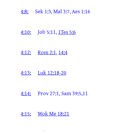
4:8:
Sek 1:3, Mal 3:7, Aes 1:16
4:10:
Job 5:11,
1Tes 5:6
4:12:
Rom 2:1,
14:4
4:13:
Luk 12:18-20
4:14:
Prov 27:1, Sam 39:5,11
4:15:
Wok Me 18:21