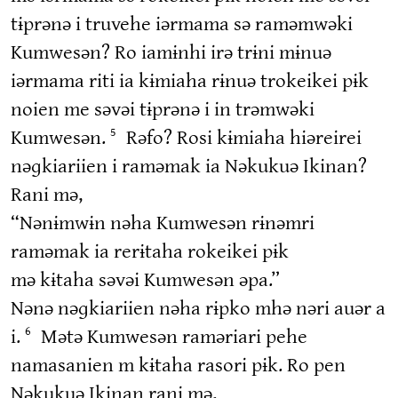
tɨprənə i truvehe iərmama sə raməmwəki
Kumwesən? Ro iamɨnhi irə trɨni mɨnuə
iərmama riti ia kɨmiaha rɨnuə trokeikei pɨk
noien me səvəi tɨprənə i in trəmwəki
Kumwesən.
Rəfo? Rosi kɨmiaha hiəreirei
5
nəɡkiariien i raməmak ia Nəkukuə Ikinan?
Rani mə,
“Nənɨmwɨn nəha Kumwesən rɨnəmri
raməmak ia rerɨtaha rokeikei pɨk
mə kɨtaha səvəi Kumwesən əpa.”
Nənə nəɡkiariien nəha rɨpko mhə nəri auər a
i.
Mətə Kumwesən raməriari pehe
6
namasanien m kɨtaha rasori pɨk. Ro pen
Nəkukuə Ikinan rani mə,