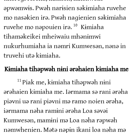
əpwəmwɨs. Pwəh narɨsien səkɨmiaha ruvehe
mo nasəkien irə. Pwəh naɡienien səkɨmiaha
ruvehe mo nəpouien irə.
Kɨmiaha
10
tihaməkeikei mheiwaiu mhənɨmwi
nukurhumiaha ia nəmri Kumwesən, nənə in
truvehi utə kɨmiaha.
Kɨmiaha tihəpwəh nɨni ərəhaien kɨmiaha me
Piak me, kɨmiaha tihəpwəh nɨni
11
ərəhaien kɨmiaha me. Iərmama sə rani ərəha
piəvni uə rani piəvni mə ramo noien ərəha,
iərmama nəha ramɨni ərəha Loa səvəi
Kumwesən, mamɨni mə Loa nəha rəpwəh
nəmwhenien. Mətə nəpɨn ikani loa nəha mə