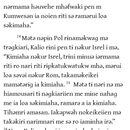
nərmama həuvehe mhəfwaki pen m
Kumwesən ia noien riti sə ramərui loa
səkɨmaha.”
Mətə nəpɨn Pol rɨnaməkwaɡ mə
14
trəɡkiari, Kalio rɨni pen tɨ nəkur Isrel i mə,
“Kɨmiaha nəkur Isrel, trɨni mɨnuə iərmama
riti ro nari riti rɨpkatukwatukw mhə, mərui
loa səvəi nəkur Rom, takaməkeikei
mamətərɨɡ ia kɨmiaha.
Mətə tɨ nəri nə mə
15
hiamousari tɨ nəɡkiariien me mɨne nahaɡ
me ia loa səkɨmiaha, ramarə a ia kɨmiaha.
Tihəmri amasan. Iakəpwəh nokeikeiien mə
takəkiri narimnari me sə ro iamɨnha irə.”
16