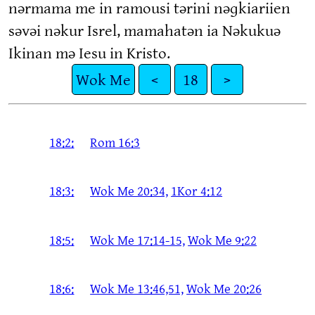
nərmama me in ramousi tərini nəɡkiariien
səvəi nəkur Isrel, mamahatən ia Nəkukuə
Ikinan mə Iesu in Kristo.
Wok Me
<
18
>
18:2:
Rom 16:3
18:3:
Wok Me 20:34,
1Kor 4:12
18:5:
Wok Me 17:14-15,
Wok Me 9:22
18:6:
Wok Me 13:46,51,
Wok Me 20:26