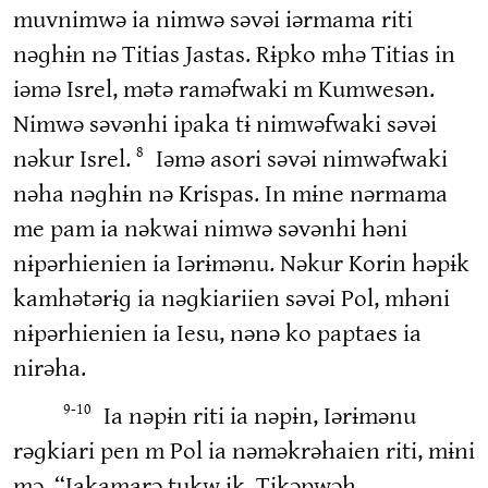
muvnimwə ia nimwə səvəi iərmama riti
nəɡhɨn nə Titias Jastas. Rɨpko mhə Titias in
iəmə Isrel, mətə raməfwaki m Kumwesən.
Nimwə səvənhi ipaka tɨ nimwəfwaki səvəi
nəkur Isrel.
Iəmə asori səvəi nimwəfwaki
8
nəha nəɡhɨn nə Krispas. In mɨne nərmama
me pam ia nəkwai nimwə səvənhi həni
nɨpərhienien ia Iərɨmənu. Nəkur Korin həpɨk
kamhətərɨɡ ia nəɡkiariien səvəi Pol, mhəni
nɨpərhienien ia Iesu, nənə ko paptaes ia
nirəha.
Ia nəpɨn riti ia nəpɨn, Iərɨmənu
9-10
rəɡkiari pen m Pol ia nəməkrəhaien riti, mɨni
mə, “Iakamarə tukw ik. Tikəpwəh