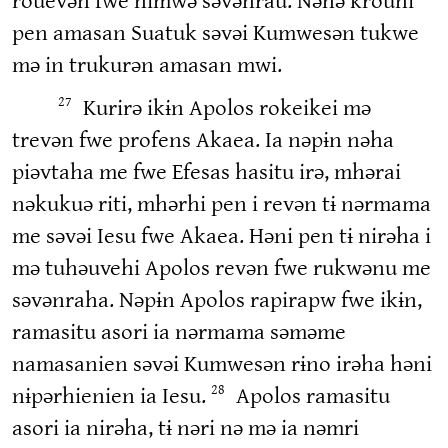
pen amasan Suatuk səvəi Kumwesən tukwe
mə in trukurən amasan mwi.
Kurirə ikɨn Apolos rokeikei mə
27
trevən fwe profens Akaea. Ia nəpɨn nəha
piəvtaha me fwe Efesas hasitu irə, mhərai
nəkukuə riti, mhərhi pen i revən tɨ nərmama
me səvəi Iesu fwe Akaea. Həni pen tɨ nirəha i
mə tuhəuvehi Apolos revən fwe rukwənu me
səvənraha. Nəpɨn Apolos rapirapw fwe ikɨn,
ramasitu asori ia nərmama səməme
namasanien səvəi Kumwesən rɨno irəha həni
nɨpərhienien ia Iesu.
Apolos ramasitu
28
asori ia nirəha, tɨ nəri nə mə ia nəmri