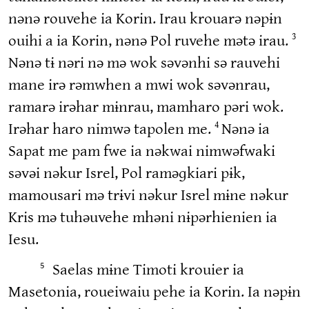
nənə rouvehe ia Korin. Irau krouarə nəpɨn
ouihi a ia Korin, nənə Pol ruvehe mətə irau.
3
Nənə tɨ nəri nə mə wok səvənhi sə rauvehi
mane irə rəmwhen a mwi wok səvənrau,
ramarə irəhar mɨnrau, mamharo pəri wok.
Irəhar haro nimwə tapolen me.
Nənə ia
4
Sapat me pam fwe ia nəkwai nimwəfwaki
səvəi nəkur Isrel, Pol raməɡkiari pɨk,
mamousari mə trɨvi nəkur Isrel mɨne nəkur
Kris mə tuhəuvehe mhəni nɨpərhienien ia
Iesu.
Saelas mɨne Timoti krouier ia
5
Masetonia, roueiwaiu pehe ia Korin. Ia nəpɨn