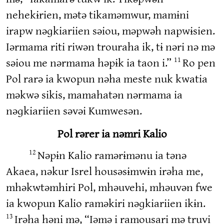
nehekɨrien, mətə tikaməmwur, mamɨni
irapw nəɡkiariien səiou, məpwəh napwɨsien.
Iərmama riti riwən trouraha ik, tɨ nəri nə mə
səiou me nərmama həpɨk ia taon i.”
Ro pen
11
Pol rarə ia kwopun nəha meste nuk kwatia
məkwə sikis, mamahatən nərmama ia
nəɡkiariien səvəi Kumwesən.
Pol rərer ia nəmri Kalio
Nəpɨn Kalio ramərɨmənu ia tənə
12
Akaea, nəkur Isrel housəsɨmwɨn irəha me,
mhəkwtəmhiri Pol, mhəuvehi, mhəuvən fwe
ia kwopun Kalio raməkiri nəɡkiariien ikɨn.
Irəha həni mə, “Iəmə i ramousari mə truvi
13