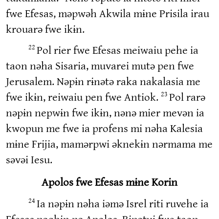
fwe Efesas, məpwəh Akwila mɨne Prisila irau
krouarə fwe ikɨn.
Pol rier fwe Efesas meiwaiu pehe ia
22
taon nəha Sisaria, muvarei mutə pen fwe
Jerusalem. Nəpɨn rɨnətə raka nakalasia me
fwe ikɨn, reiwaiu pen fwe Antiok.
Pol rarə
23
nəpɨn nepwɨn fwe ikɨn, nənə mier mevən ia
kwopun me fwe ia profens mi nəha Kalesia
mɨne Frijia, mamərpwi əknekɨn nərmama me
səvəi Iesu.
Apolos fwe Efesas mɨne Korin
Ia nəpɨn nəha iəmə Isrel riti ruvehe ia
24
Efesas nəɡhɨn nə Apolos. Rɨnətui fwe taon