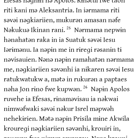
riti kani mə Aleksantria. In iərmama riti
səvəi nəɡkiariien, mukurən amasan nəfe
Nəkukuə Ikinan rani.
Nərmama nepwɨn
25
hənahatən raka in ia Suatuk səvəi Iesu
Iərɨmənu. Ia nəpɨn me in rɨreɡi rəsanɨn tɨ
nəvisauien. Nənə nəpɨn ramahatən nərmama
me, nəɡkiariien səvənhi ia nɨkaren səvəi Iesu
ratukwatukw a, mətə in rukurən a paptaes
nəha Jon rɨno fwe kupwən.
Nəpɨn Apolos
26
ruvehe ia Efesas, rɨnaməvisau ia nəkwai
nimwəfwaki səvəi nəkur Isrel məpwəh
nehekɨrien. Mətə nəpɨn Prisila mɨne Akwila
kroureɡi nəɡkiariien səvənhi, krouiri in,
rouevən fwe nimwə səvənrau. Nənə krouni