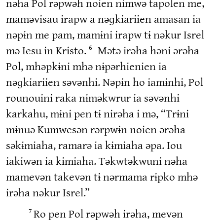
nəha Pol rəpwəh noien nimwə tapolen me,
maməvisau irapw a nəɡkiariien amasan ia
nəpɨn me pam, mamɨni irapw tɨ nəkur Isrel
mə Iesu in Kristo.
Mətə irəha həni ərəha
6
Pol, mhəpkɨni mhə nɨpərhienien ia
nəɡkiariien səvənhi. Nəpɨn ho iamɨnhi, Pol
rounouini raka nɨməkwrur ia səvənhi
karkahu, mɨni pen tɨ nirəha i mə, “Trɨni
mɨnuə Kumwesən rərpwɨn noien ərəha
səkɨmiaha, ramarə ia kɨmiaha əpa. Iou
iakiwən ia kɨmiaha. Təkwtəkwuni nəha
mamevən takevən tɨ nərmama rɨpko mhə
irəha nəkur Isrel.”
Ro pen Pol rəpwəh irəha, mevən
7