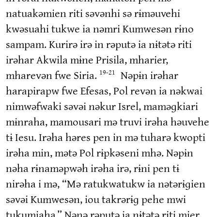
natuakəmien riti səvənhi sə rɨməuvehi
kwəsuahi tukwe ia nəmri Kumwesən rɨno
sampam. Kurirə irə in rəputə ia nɨtətə riti
irəhar Akwila mɨne Prisila, mharier,
mharevən fwe Siria.
Nəpɨn irəhar
19-21
harapirapw fwe Efesas, Pol revən ia nəkwai
nimwəfwaki səvəi nəkur Isrel, maməɡkiari
mɨnraha, mamousari mə truvi irəha həuvehe
tɨ Iesu. Irəha həres pen in mə tuharə kwopti
irəha min, mətə Pol rɨpkəseni mhə. Nəpɨn
nəha rɨnaməpwəh irəha irə, rɨni pen tɨ
nirəha i mə, “Mə ratukwatukw ia nətərɨɡien
səvəi Kumwesən, iou takrərɨɡ pehe mwi
tukumiaha.” Nənə rəputə ia nɨtətə riti mier