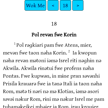
Wok Me
<
18
>
18
Pol revən fwe Korin
Pol rəɡkiari pam fwe Atens, mier,
1
mevən fwe taon nəha Korin.
Ia kwopun
2
nəha revən mətoni iəmə Isrel riti nəɡhɨn nə
Akwila. Akwila rɨnətui fwe profens nəha
Pontas. Fwe kupwən, in mɨne pran səvənhi
Prisila krauarə fwe ia tənə Itali ia taon nəha
Rom, mətə tɨ nəri nə mə Klotias, iəmə asori
səvəi nəkur Rom, rɨni mə nəkur Isrel me pam
tuhaməkeikei mhəier ia Rom, irau krouier,