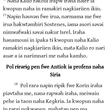
Nənə Kalio rəkoui irapw irəha həier ia
kwopun nəha in raməkiri nəɡkiariien ikɨn.
Nəpɨn həuvən fwe iruə, nərmama me fwe
17
iruə həkwtəmhiri Sostenes, iəmə asori səvəi
nimwəfwaki səvəi nəkur Isrel. Irəha
hənamousi in ipaka tɨ kwopun nəha Kalio
raməkiri nəɡkiariien ikɨn, mətə Kalio ro nəri
auər a ia narimnari me nəha kamho.
Pol rɨrərɨɡ pen fwe Antiok ia profens nəha
Siria
Pol rarə nəpɨn rɨpɨk fwe Korin irəha
18
piəvtaha me, nənə rəpwəh irəha, meiwaiu
pehe ia taon nəha Keɡkria. Ia kwopun nəha
in rərai nukwənen, mahatən pen mə