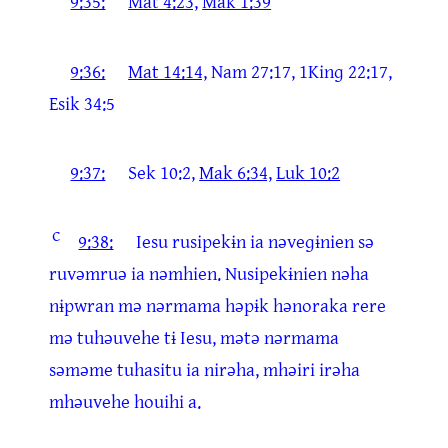
9:35:
Mat 4:23,
Mak 1:39
9:36:
Mat 14:14,
Nam 27:17, 1Kinɡ 22:17,
Esik 34:5
9:37:
Sek 10:2,
Mak 6:34,
Luk 10:2
c
9:38:
Iesu rusipekɨn ia nəveɡɨnien sə
ruvəmruə ia nəmhien. Nusipekɨnien nəha
nɨpwran mə nərmama həpɨk hənoraka rere
mə tuhəuvehe tɨ Iesu, mətə nərmama
səməme tuhasitu ia nirəha, mhəiri irəha
mhəuvehe houihi a.