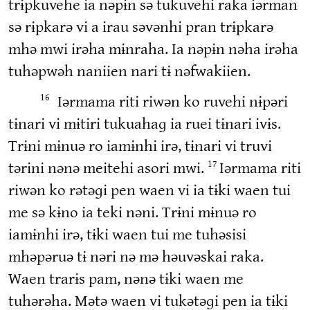
trɨpkuvehe ia nəpɨn sə tukuvehi raka iərman
sə rɨpkarə vi a irau səvənhi pran trɨpkarə
mhə mwi irəha mɨnraha. Ia nəpɨn nəha irəha
tuhəpwəh naniien nari tɨ nəfwakiien.
Iərmama riti riwən ko ruvehi nɨpəri
16
tɨnari vi mɨtiri tukuahaɡ ia ruei tɨnari ivɨs.
Trɨni mɨnuə ro iamɨnhi irə, tɨnari vi truvi
tərini nənə meitehi asori mwi.
Iərmama riti
17
riwən ko rətəɡi pen waen vi ia tɨki waen tui
me sə kɨno ia teki nəni. Trɨni mɨnuə ro
iamɨnhi irə, tɨki waen tui me tuhəsisi
mhəpəruə tɨ nəri nə mə həuvəskai raka.
Waen trarɨs pam, nənə tɨki waen me
tuhərəha. Mətə waen vi tukətəɡi pen ia tɨki