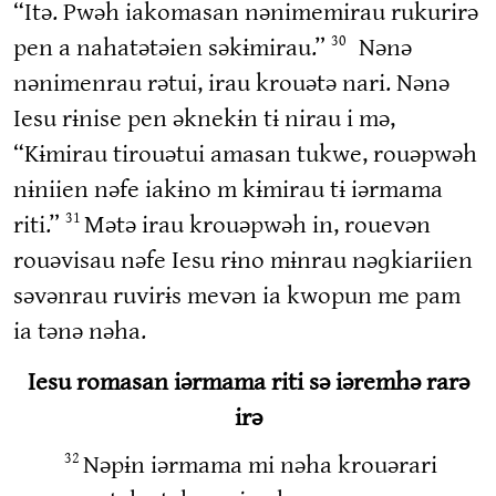
“Itə. Pwəh iakomasan nənimemirau rukurirə
pen a nahatətəien səkɨmirau.”
Nənə
30
nənimenrau rətui, irau krouətə nari. Nənə
Iesu rɨnise pen əknekɨn tɨ nirau i mə,
“Kɨmirau tirouətui amasan tukwe, rouəpwəh
nɨniien nəfe iakɨno m kɨmirau tɨ iərmama
riti.”
Mətə irau krouəpwəh in, rouevən
31
rouəvisau nəfe Iesu rɨno mɨnrau nəɡkiariien
səvənrau ruvirɨs mevən ia kwopun me pam
ia tənə nəha.
Iesu romasan iərmama riti sə iəremhə rarə
irə
Nəpɨn iərmama mi nəha krouərari
32