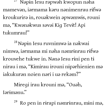
Nəpɨn Iesu rəpwəh kwopun nəha
27
mamevən, iərmama kəru nənimenrau rɨfwə
kroukurirə in, rouəkwein əpwəmwɨs, rouni
mə, “Kwənəkwus səvəi Kiɡ Tevɨt! Api
tukumrau!”
Nəpɨn Iesu ruvnimwə ia nəkwai
28
nimwə, iərmama mi nəha nəmrɨnrau rɨfwə
krouvehe tukwe in. Nənə Iesu rɨni pen tɨ
nirau i mə, “Kɨmirau irouni nɨpərhienien mə
iakukurən noien nəri i uə rekəm?”
Mɨreɡi irau krouni mə, “Ouəh,
Iərɨmənu.”
Ro pen in rɨrapi nəmrɨnrau, mɨni mə,
29