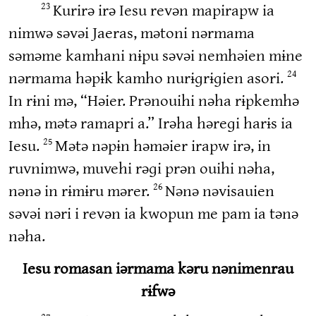
Kurirə irə Iesu revən mapirapw ia
23
nimwə səvəi Jaeras, mətoni nərmama
səməme kamhani nɨpu səvəi nemhəien mɨne
nərmama həpɨk kamho nurɨɡrɨɡien asori.
24
In rɨni mə, “Həier. Prənouihi nəha rɨpkemhə
mhə, mətə ramapri a.” Irəha həreɡi harɨs ia
Iesu.
Mətə nəpɨn həməier irapw irə, in
25
ruvnimwə, muvehi rəɡi prən ouihi nəha,
nənə in rɨmɨru mərer.
Nənə nəvisauien
26
səvəi nəri i revən ia kwopun me pam ia tənə
nəha.
Iesu romasan iərmama kəru nənimenrau
rɨfwə