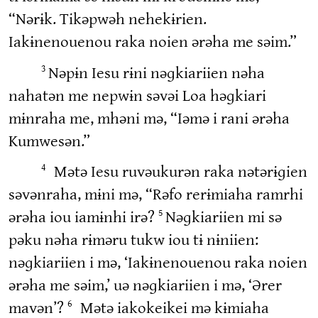
“Nərɨk. Tikəpwəh nehekɨrien.
Iakɨnenouenou raka noien ərəha me səim.”
Nəpɨn Iesu rɨni nəɡkiariien nəha
3
nahatən me nepwɨn səvəi Loa həɡkiari
mɨnraha me, mhəni mə, “Iəmə i rani ərəha
Kumwesən.”
Mətə Iesu ruvəukurən raka nətərɨɡien
4
səvənraha, mɨni mə, “Rəfo rerɨmiaha ramrhi
ərəha iou iamɨnhi irə?
Nəɡkiariien mi sə
5
pəku nəha rɨməru tukw iou tɨ nɨniien:
nəɡkiariien i mə, ‘Iakɨnenouenou raka noien
ərəha me səim,’ uə nəɡkiariien i mə, ‘Ərer
mavən’?
Mətə iakokeikei mə kɨmiaha
6