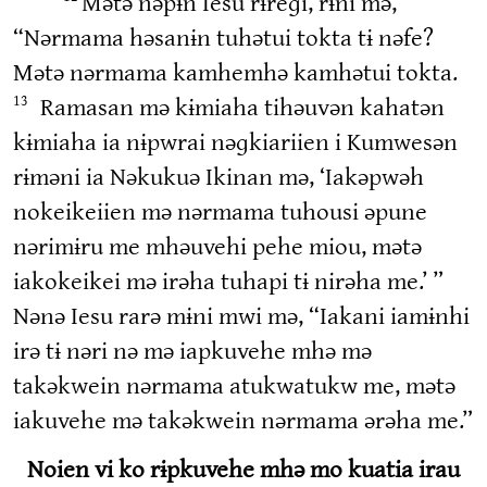
Mətə nəpɨn Iesu rɨreɡi, rɨni mə,
“Nərmama həsanɨn tuhətui tokta tɨ nəfe?
Mətə nərmama kamhemhə kamhətui tokta.
Ramasan mə kɨmiaha tihəuvən kahatən
13
kɨmiaha ia nɨpwrai nəɡkiariien i Kumwesən
rɨməni ia Nəkukuə Ikinan mə, ‘Iakəpwəh
nokeikeiien mə nərmama tuhousi əpune
nərimɨru me mhəuvehi pehe miou, mətə
iakokeikei mə irəha tuhapi tɨ nirəha me.’ ”
Nənə Iesu rarə mɨni mwi mə, “Iakani iamɨnhi
irə tɨ nəri nə mə iapkuvehe mhə mə
takəkwein nərmama atukwatukw me, mətə
iakuvehe mə takəkwein nərmama ərəha me.”
Noien vi ko rɨpkuvehe mhə mo kuatia irau