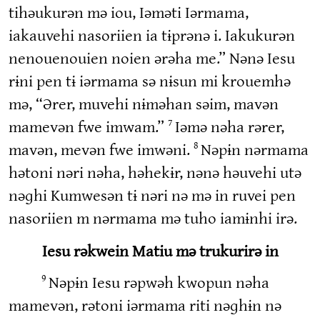
tihəukurən mə iou, Iəməti Iərmama,
iakauvehi nasoriien ia tɨprənə i. Iakukurən
nenouenouien noien ərəha me.” Nənə Iesu
rɨni pen tɨ iərmama sə nɨsun mi krouemhə
mə, “Ərer, muvehi nɨməhan səim, mavən
mamevən fwe imwam.”
Iəmə nəha rərer,
7
mavən, mevən fwe imwəni.
Nəpɨn nərmama
8
hətoni nəri nəha, həhekɨr, nənə həuvehi utə
nəɡhi Kumwesən tɨ nəri nə mə in ruvei pen
nasoriien m nərmama mə tuho iamɨnhi irə.
Iesu rəkwein Matiu mə trukurirə in
Nəpɨn Iesu rəpwəh kwopun nəha
9
mamevən, rətoni iərmama riti nəɡhɨn nə