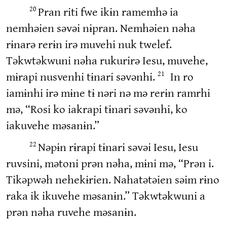
Pran riti fwe ikɨn ramemhə ia
20
nemhəien səvəi nɨpran. Nemhəien nəha
rɨnarə rerɨn irə muvehi nuk twelef.
Təkwtəkwuni nəha rukurirə Iesu, muvehe,
mɨrapi nusvenhi tɨnari səvənhi.
In ro
21
iamɨnhi irə mɨne tɨ nəri nə mə rerɨn ramrhi
mə, “Rosi ko iakrapi tɨnari səvənhi, ko
iakuvehe məsanɨn.”
Nəpɨn rɨrapi tɨnari səvəi Iesu, Iesu
22
ruvsini, mətoni prən nəha, mɨni mə, “Prən i.
Tikəpwəh nehekɨrien. Nahatətəien səim rɨno
raka ik ikuvehe məsanɨn.” Təkwtəkwuni a
prən nəha ruvehe məsanɨn.