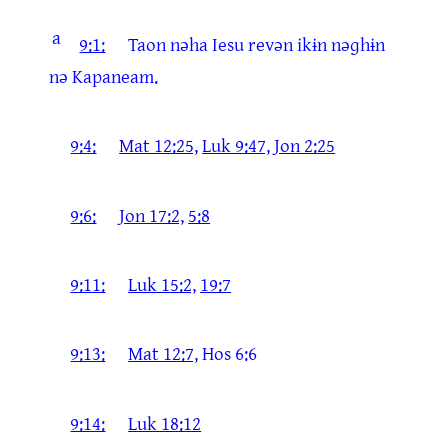
a
9:1:
Taon nəha Iesu revən ikɨn nəɡhɨn
nə Kapaneam.
9:4:
Mat 12:25,
Luk 9:47,
Jon 2:25
9:6:
Jon 17:2,
5:8
9:11:
Luk 15:2,
19:7
9:13:
Mat 12:7,
Hos 6:6
9:14:
Luk 18:12