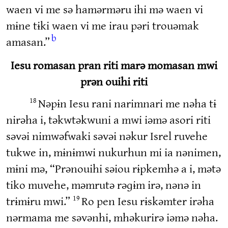
waen vi me sə hamərməru ihi mə waen vi
mɨne tɨki waen vi me irau pəri trouəmak
b
amasan.”
Iesu romasan pran riti marə momasan mwi
prən ouihi riti
Nəpɨn Iesu rani narimnari me nəha tɨ
18
nirəha i, təkwtəkwuni a mwi iəmə asori riti
səvəi nimwəfwaki səvəi nəkur Isrel ruvehe
tukwe in, mɨnɨmwi nukurhun mi ia nənimen,
mɨni mə, “Prənouihi səiou rɨpkemhə a i, mətə
tiko muvehe, məmrutə rəɡɨm irə, nənə in
trɨmɨru mwi.”
Ro pen Iesu rɨskəmter irəha
19
nərmama me səvənhi, mhəkurirə iəmə nəha.