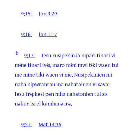
9:15:
Jon 3:29
9:16:
Jon 1:17
b
9:17:
Iesu rusipekɨn ia nɨpəri tɨnari vi
mɨne tɨnari ivɨs, marə mɨni mwi tɨki waen tui
me mɨne tɨki waen vi me. Nusipekɨnien mi
nəha nɨpwranrau mə nahatənien vi səvəi
Iesu trɨpkesi pen mhə nahatənien tui sə
nəkur Isrel kamharə irə.
9:21:
Mat 14:36