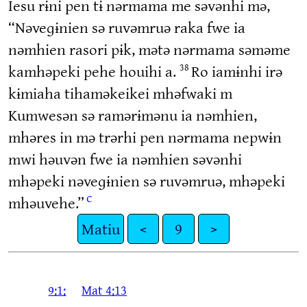
Iesu rɨni pen tɨ nərmama me səvənhi mə,
“Nəveɡɨnien sə ruvəmruə raka fwe ia
nəmhien rasori pɨk, mətə nərmama səməme
kamhəpeki pehe houihi a.
Ro iamɨnhi irə
38
kɨmiaha tihaməkeikei mhəfwaki m
Kumwesən sə ramərɨmənu ia nəmhien,
mhəres in mə trərhi pen nərmama nepwɨn
mwi həuvən fwe ia nəmhien səvənhi
mhəpeki nəveɡɨnien sə ruvəmruə, mhəpeki
c
mhəuvehe.”
Matiu
<
9
>
9:1:
Mat 4:13