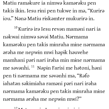
Matiu raməkure ia nimwə kamərəku pen
takis ikɨn. Iesu rɨni pen tukwe in mə, “Kurirə
iou.” Nənə Matiu rɨskəmter mukurirə in.
Kurirə irə Iesu revən maməni nari ia
10
nəkwai nimwə səvəi Matiu. Nərmama
kamərəku pen takis mɨnraha mɨne nərmama
ərəha me nepwɨn mwi həpɨk həuvehe
mamhani pəri nari irəha min mɨne nərmama
me səvənhi.
Nəpɨn Farisi me hətoni, həni
11
pen tɨ nərmama me səvənhi mə, “Rəfo
iahatən səkɨmiaha raməni pəri nari irəha
nərmama kamərəku pen takis mɨnraha mɨne
nərmama ərəha me nepwɨn mwi?”
12