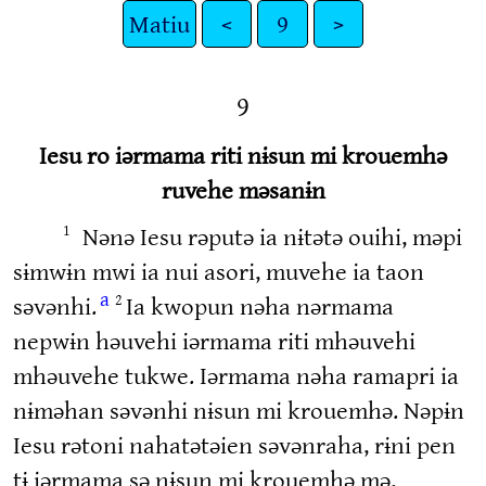
Matiu
<
9
>
9
Iesu ro iərmama riti nɨsun mi krouemhə
ruvehe məsanɨn
Nənə Iesu rəputə ia nɨtətə ouihi, məpi
1
sɨmwɨn mwi ia nui asori, muvehe ia taon
a
səvənhi.
Ia kwopun nəha nərmama
2
nepwɨn həuvehi iərmama riti mhəuvehi
mhəuvehe tukwe. Iərmama nəha ramapri ia
nɨməhan səvənhi nɨsun mi krouemhə. Nəpɨn
Iesu rətoni nahatətəien səvənraha, rɨni pen
tɨ iərmama sə nɨsun mi krouemhə mə,