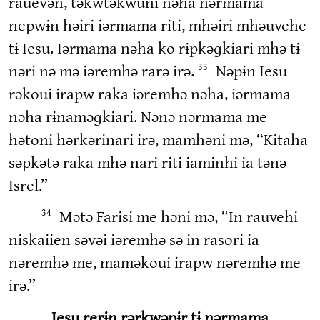
rauevən, təkwtəkwuni nəha nərmama
nepwɨn həiri iərmama riti, mhəiri mhəuvehe
tɨ Iesu. Iərmama nəha ko rɨpkəɡkiari mhə tɨ
nəri nə mə iəremhə rarə irə.
Nəpɨn Iesu
33
rəkoui irapw raka iəremhə nəha, iərmama
nəha rɨnaməɡkiari. Nənə nərmama me
hətoni hərkərinari irə, mamhəni mə, “Kɨtaha
səpkətə raka mhə nari riti iamɨnhi ia tənə
Isrel.”
Mətə Farisi me həni mə, “In rauvehi
34
nɨskaiien səvəi iəremhə sə in rasori ia
nəremhə me, maməkoui irapw nəremhə me
irə.”
Iesu rerɨn rərkwəpɨr tɨ nərmama