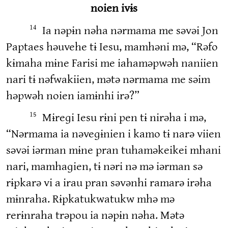
noien ivɨs
Ia nəpɨn nəha nərmama me səvəi Jon
14
Paptaes həuvehe tɨ Iesu, mamhəni mə, “Rəfo
kɨmaha mɨne Farisi me iahaməpwəh naniien
nari tɨ nəfwakiien, mətə nərmama me səim
həpwəh noien iamɨnhi irə?”
Mɨreɡi Iesu rɨni pen tɨ nirəha i mə,
15
“Nərmama ia nəveɡɨnien i kamo tɨ narə viien
səvəi iərman mɨne pran tuhaməkeikei mhani
nari, mamhaɡien, tɨ nəri nə mə iərman sə
rɨpkarə vi a irau pran səvənhi ramarə irəha
mɨnraha. Rɨpkatukwatukw mhə mə
rerɨnraha trəpou ia nəpɨn nəha. Mətə