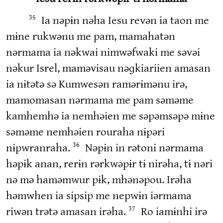
Ia nəpɨn nəha Iesu revən ia taon me
35
mɨne rukwənu me pam, mamahatən
nərmama ia nəkwai nimwəfwaki me səvəi
nəkur Isrel, maməvisau nəɡkiariien amasan
ia nɨtətə sə Kumwesən ramərɨmənu irə,
mamomasan nərmama me pam səməme
kamhemhə ia nemhəien me səpəmsəpə mɨne
səməme nemhəien rouraha nɨpəri
nɨpwranraha.
Nəpɨn in rətoni nərmama
36
həpɨk anan, rerɨn rərkwəpɨr tɨ nirəha, tɨ nəri
nə mə haməmwur pɨk, mhənəpou. Irəha
həmwhen ia sipsip me nepwɨn iərmama
riwən trətə amasan irəha.
Ro iamɨnhi irə
37